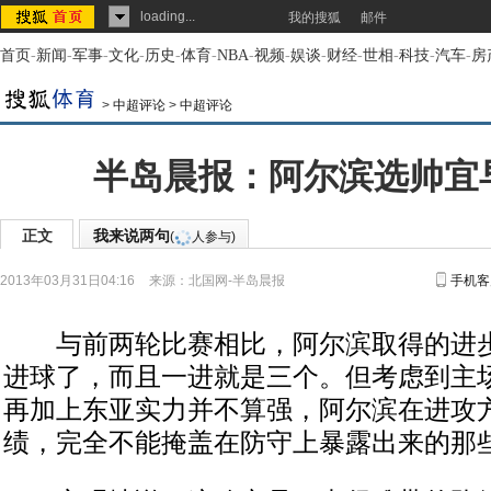
loading...
我的搜狐
邮件
首页
-
新闻
-
军事
-
文化
-
历史
-
体育
-
NBA
-
视频
-
娱谈
-
财经
-
世相
-
科技
-
汽车
-
房
>
中超评论
>
中超评论
半岛晨报：阿尔滨选帅宜
正文
我来说两句
(
人参与)
2013年03月31日04:16
来源：
北国网-半岛晨报
手机客
与前两轮比赛相比，阿尔滨取得的进步
进球了，而且一进就是三个。但考虑到主
再加上东亚实力并不算强，阿尔滨在进攻
绩，完全不能掩盖在防守上暴露出来的那