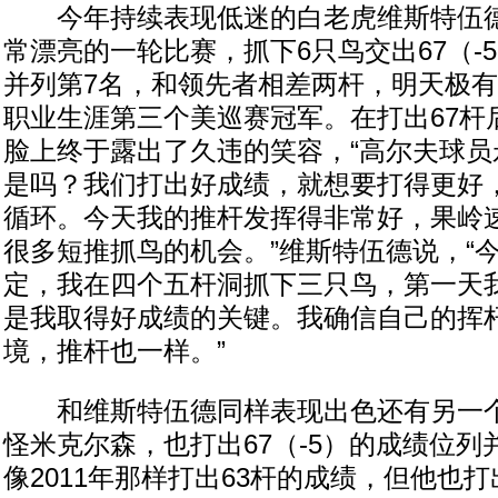
今年持续表现低迷的白老虎维斯特伍德
常漂亮的一轮比赛，抓下6只鸟交出67（-5
并列第7名，和领先者相差两杆，明天极
职业生涯第三个美巡赛冠军。在打出67杆
脸上终于露出了久违的笑容，“高尔夫球员
是吗？我们打出好成绩，就想要打得更好
循环。今天我的推杆发挥得非常好，果岭
很多短推抓鸟的机会。”维斯特伍德说，“
定，我在四个五杆洞抓下三只鸟，第一天
是我取得好成绩的关键。我确信自己的挥
境，推杆也一样。”
和维斯特伍德同样表现出色还有另一个
怪米克尔森，也打出67（-5）的成绩位列
像2011年那样打出63杆的成绩，但他也