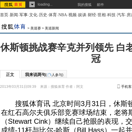
loading...
我的搜狐
邮件
首页
-
新闻
-
军事
-
文化
-
历史
-
体育
-
NBA
-
视频
-
娱谈
-
财经
-
世相
-
科技
-
汽车
-
房
>
美巡赛
>
美巡新闻
休斯顿挑战赛辛克并列领先 白
冠
正文
我来说两句
(
人参与)
2013年03月31日09:39
来源：
搜狐体育
作者：阿文
手机客
搜狐体育讯 北京时间3月31日，休斯
在红石高尔夫俱乐部竞赛球场结束，老将斯
（Stewart Cink）继续自己抢眼的表现，
成绩-11杆与比尔-哈斯（Bill Hass）