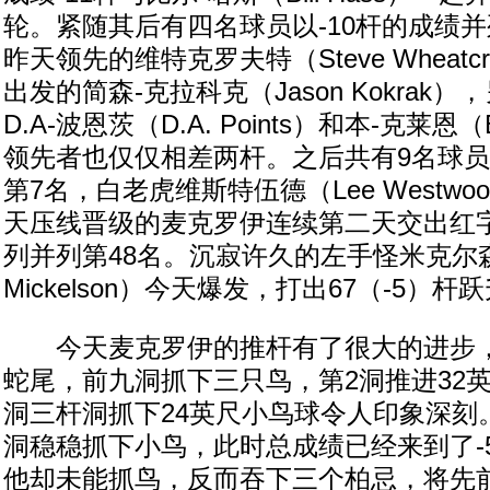
轮。紧随其后有四名球员以-10杆的成绩
昨天领先的维特克罗夫特（Steve Wheatc
出发的简森-克拉科克（Jason Kokrak
D.A-波恩茨（D.A. Points）和本-克莱恩（
领先者也仅仅相差两杆。之后共有9名球员
第7名，白老虎维斯特伍德（Lee Westw
天压线晋级的麦克罗伊连续第二天交出红字
列并列第48名。沉寂许久的左手怪米克尔森（
Mickelson）今天爆发，打出67（-5）
今天麦克罗伊的推杆有了很大的进步，
蛇尾，前九洞抓下三只鸟，第2洞推进32
洞三杆洞抓下24英尺小鸟球令人印象深刻
洞稳稳抓下小鸟，此时总成绩已经来到了-
他却未能抓鸟，反而吞下三个柏忌，将先