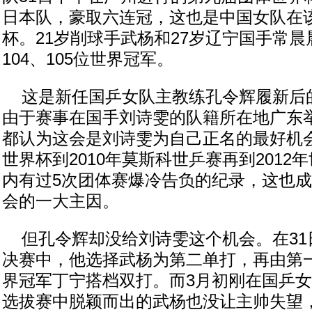
日本队，豪取六连冠，这也是中国女队在
杯。21岁削球手武杨和27岁辽宁国手常
104、105位世界冠军。
这是新任国乒女队主教练孔令辉履新后
由于赛事在国手刘诗雯的队籍所在地广东
都认为这会是刘诗雯为自己正名的最好机会
世界杯到2010年莫斯科世乒赛再到2012
内有过5次团体赛爆冷告负的纪录，这也
会的一大主因。
但孔令辉却没给刘诗雯这个机会。在31
决赛中，他选择武杨为第二单打，再由第
界冠军丁宁搭档双打。而3月初刚在国乒
选拔赛中脱颖而出的武杨也没让主帅失望，