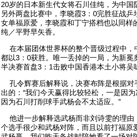
20岁的日本新生代女将石川佳纯，为中国
另外两盘比赛中，李晓霞3：0完胜征战乒
女单福原爱，李晓霞和丁宁搭档也以同样
纯／平野早矢香。
在本届团体世界杯的整个晋级过程中，
都以3：0获胜。唯一丢掉的一局，为新冕
半决赛首盘3：1击败中国香港本土小将吴
孔令辉赛后解释说，决赛布阵是根据对
出的：“我们今天赢得比较轻松，一是因为
因为石川打削球手武杨会不太适应。”
他进一步解释选武杨而非刘诗雯的理由，
个选手很少和武杨对阵，而且以前打福原
武杨赢，我们昨天备战时陪她看了一场对