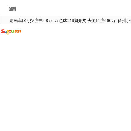
广告
彩民车牌号投注中3.9万
双色球148期开奖:头奖11注666万
徐州小