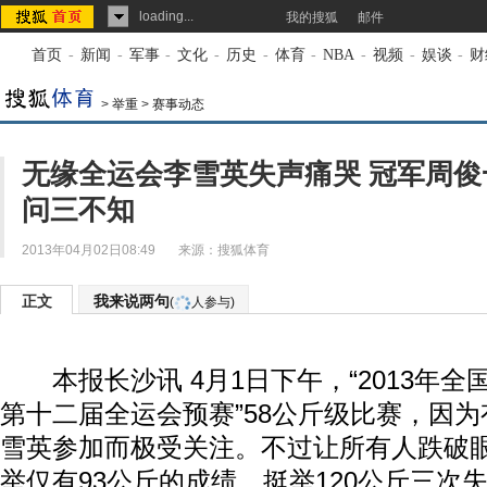
loading...
我的搜狐
邮件
首页
-
新闻
-
军事
-
文化
-
历史
-
体育
-
NBA
-
视频
-
娱谈
-
财
>
举重
>
赛事动态
无缘全运会李雪英失声痛哭 冠军周俊
问三不知
2013年04月02日08:49
来源：
搜狐体育
正文
我来说两句
(
人参与)
本报长沙讯 4月1日下午，“2013年全
第十二届全运会预赛”58公斤级比赛，因
雪英参加而极受关注。不过让所有人跌破
举仅有93公斤的成绩，挺举120公斤三次