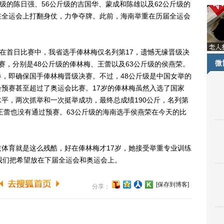
级的陈日强、56公斤级的吉国华、蒙成和陈雄以及62公斤级的
在全运会上打翻身仗，力争夺牌。此前，海南举重在历届全运会
在首日比赛中，我省选手俸林梅仅名列第17，遗憾无缘晋级决
微
赛，分别是48公斤级的俸林梅、王蕾以及63公斤级的侯燕荣。
，即确保国手俸林梅晋级决赛。不过，48公斤级是中国女举的
预赛甚至超过了奥运会比赛。17岁的俸林梅虽然入选了国家
平，两次抓举和一次挺举成功，最终总成绩190公斤，名列第
手王蕾也没有通过预赛。63公斤级的海南选手侯燕荣在今天的比
育就是这么残酷，好在俸林梅才17岁，她接受举重专业训练
我们把希望放在下届全运会和奥运会上。
[保存到博客]
分享：