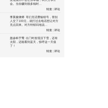
发现成功不会让你幸福，和人分享才
会。当你赚到很多钱时…
转发
|
评论
李英俊律师
哥们充话费输错号，替别
人交了100元，就打过去电话想让对方
充点回来。对方特郁闷地说…
转发
|
评论
急诊科于莺
出门时发现没下雪，还有
太阳，还能看到蓝天，惊呼这一天值
了！
转发
|
评论