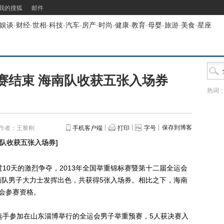
我的搜狐
邮件
娱谈
-
财经
-
世相
-
科技
-
汽车
-
房产
-
时尚
-
健康
-
教育
-
母婴
-
旅游
-
美食
-
星座
赛结束 海南队收获五张入场券
热词
保存到博客
作者：王黎刚
手机客户端
打印
字号
南队收获五张入场券
]
0天的激烈争夺，2013年全国举重锦标赛暨第十二届全运会
南队男子大力士发挥出色，共获得5张入场券。相比之下，海南
会参赛资格。
手参加在山东淄博举行的全运会男子举重预赛，5人获决赛入