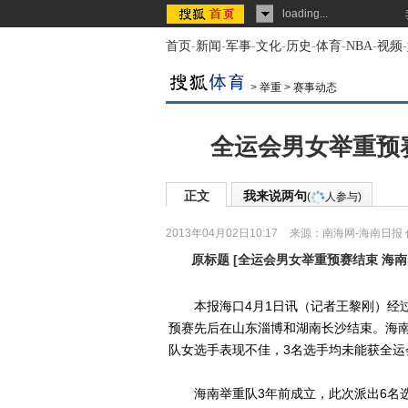
loading...
首页
-
新闻
-
军事
-
文化
-
历史
-
体育
-
NBA
-
视频
-
>
举重
>
赛事动态
全运会男女举重预
正文
我来说两句
(
人参与)
2013年04月02日10:17
来源：
南海网-海南日报
原标题
[
全运会男女举重预赛结束 海
本报海口4月1日讯（记者王黎刚）经过1
预赛先后在山东淄博和湖南长沙结束。海
队女选手表现不佳，3名选手均未能获全运
海南举重队3年前成立，此次派出6名选