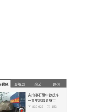
点视频
影视剧
综艺
原创
实拍滚石砸中救援车
一青年志愿者身亡
832,627
153