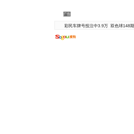
广告
彩民车牌号投注中3.9万
双色球148期