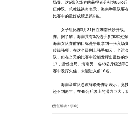
场券。这5张入场券的获得者分别为85公斤
伍仲双。总教练谈奇表示，海南举重队要
比赛中的最好成绩是第6名。
女子组比赛3月31日在湖南长沙开战。
赛。据了解，海南共有3名选手参加本次预
海南女队赛前的目标是争取拿到一张入场券
传统强项，在这个级别上强手如云，全运会
队，但在当天的比赛中没能发挥出最好的水
17，遗憾出局。海南另一名48公斤级选
赛中发挥欠佳，未能进入前16名。
海南举重队总教练谈奇赛后表示，竞技体
还不到两年，在48公斤级上的潜力巨大，
(责任编辑：李奇)