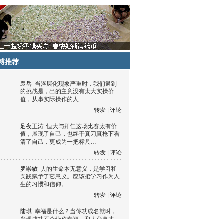
博推荐
袁岳
当浮层化现象严重时，我们遇到
的挑战是，出的主意没有太大实操价
值，从事实际操作的人…
转发
|
评论
足夜王涛
恒大与拜仁这场比赛太有价
值，展现了自己，也终于真刀真枪下看
清了自己，更成为一把标尺…
转发
|
评论
罗崇敏
人的生命本无意义，是学习和
实践赋予了它意义。应该把学习作为人
生的习惯和信仰。
转发
|
评论
陆琪
幸福是什么？当你功成名就时，