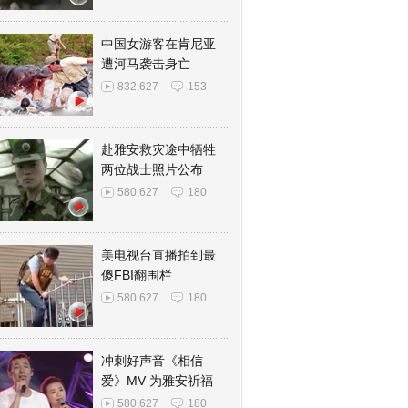
中国女游客在肯尼亚
遭河马袭击身亡
832,627
153
赴雅安救灾途中牺牲
两位战士照片公布
580,627
180
美电视台直播拍到最
傻FBI翻围栏
580,627
180
冲刺好声音《相信
爱》MV 为雅安祈福
580,627
180