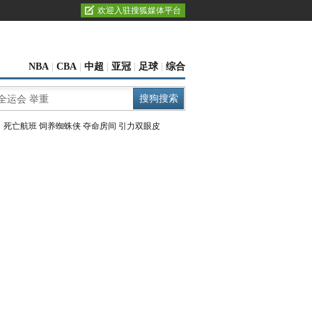
欢迎入驻搜狐媒体平台
NBA
|
CBA
|
中超
|
亚冠
|
足球
|
综合
：
死亡航班
饲养蜘蛛侠
夺命房间
引力双眼皮