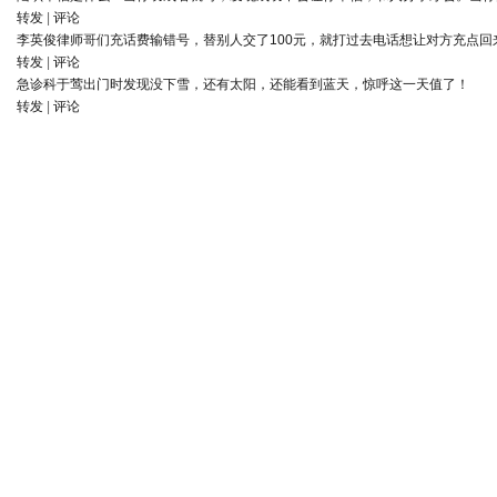
转发
|
评论
李英俊律师
哥们充话费输错号，替别人交了100元，就打过去电话想让对方充点回
转发
|
评论
急诊科于莺
出门时发现没下雪，还有太阳，还能看到蓝天，惊呼这一天值了！
转发
|
评论