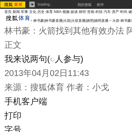
loading...
我的搜狐
邮件
首页
-
新闻
-
军事
-
文化
-
历史
-
体育
-
NBA
-
视频
-
娱谈
-
财经
-
世相
-
科技
-
汽车
-
房产
-
时尚
-
健
>
林书豪|林书豪直播|火箭|火箭直播|姚明|姚明直播
>
火箭-林书豪
林书豪：火箭找到其他有效办法 
正文
我来说两句
(
人参与)
2013年04月02日11:43
来源：
搜狐体育
作者：小戈
手机客户端
打印
字号