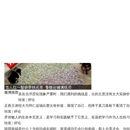
微博推荐
袁岳
当浮层化现象严重时，我们遇到的挑战是，出的主意没有太大实操价
转发
|
评论
足夜王涛
恒大与拜仁这场比赛太有价值，展现了自己，也终于真刀真枪下看清了自
转发
|
评论
罗崇敏
人的生命本无意义，是学习和实践赋予了它意义。应该把学习作为人生的习
转发
|
评论
陆琪
幸福是什么？当你功成名就时，发现成功不会让你幸福，和人分享才会。当你