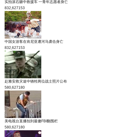
实拍滚石砸中救援车 一青年志愿者身亡
832,627
153
中国女游客在肯尼亚遭河马袭击身亡
832,627
153
赴雅安救灾途中牺牲两位战士照片公布
580,627
180
美电视台直播拍到最傻FBI翻围栏
580,627
180