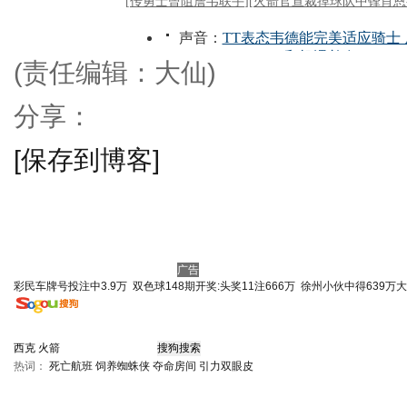
(责任编辑：大仙)
分享：
[保存到博客]
广告
彩民车牌号投注中3.9万
双色球148期开奖:头奖11注666万
徐州小伙中得639万
热词：
死亡航班
饲养蜘蛛侠
夺命房间
引力双眼皮