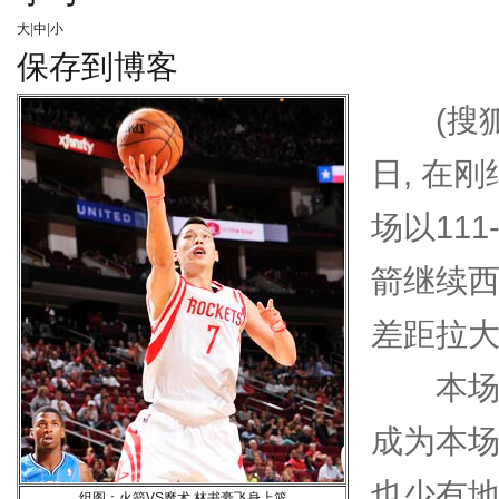
大
|
中
|
小
保存到博客
(搜狐体
日, 在
场以11
箭继续
差距拉大
本场比
成为本
也少有
组图：火箭VS魔术 林书豪飞身上篮