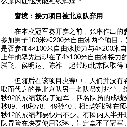
么原因让他没能延续辉煌？
窘境：接力项目被北京队弃用
在本次冠军赛开赛之前，张琳作出的参
参加男子100米和200米自由泳两个项目
是否参加4×100米自由泳接力与4×200米
上午他率先出现在了4×100米自由泳接力
腾飞、侯明达、陈祚一起帮助北京队取得
但随后在该项目决赛中，人们并没有看
取而代之的是北京队另一名队员刘兆尘，结
秒92的成绩获得了冠军，四名队员的成绩分别
秒89、48秒78、49秒40，相比较张琳在
秒12的成绩都要快出不少。有圈内人半开
队冒险在决赛使用张琳，肯定拿不了冠军