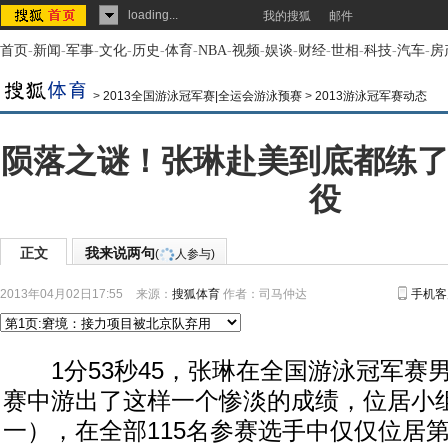
loading...
我的搜狐
邮件
首页
-
新闻
-
军事
-
文化
-
历史
-
体育
-
NBA
-
视频
-
娱谈
-
财经
-
世相
-
科技
-
汽车
-
房
>
2013全国游泳冠军赛|全运会游泳预赛
>
2013游泳冠军赛动态
陨落之谜！张琳赴美到底都练了
役
正文
我来说两句
(
人参与)
2013年04月02日17:55
来源：
搜狐体育
作者：司马仲达
手机客
1分53秒45，张琳在全国游泳冠军赛男
赛中游出了这样一个惨淡的成绩，位居小
一），在全部115名参赛选手中仅仅位居第