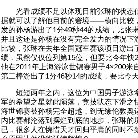
光看成绩不足以体现目前张琳的状态低
据就可以了解他目前的窘境——横向比较
发的孙杨游出了1分49秒44的成绩，比张
并且这还是孙杨在没有完全发力的情况下
比较，张琳在去年全国冠军赛该项目游出了1
绩，虽然仅仅位列第15位，但要比今年快
他在2011年上海游泳世锦赛男子4×200
第二棒游出了1分46秒14的成绩，要比今
短短两年之内，这位为中国男子游泳拿
军的希望之星就此陨落，竞技状态下滑之
海世锦赛被孙杨完全超越，到无缘伦敦奥
内比赛都沦落到摆烂到底的地步，张琳的
已，很多人在惋惜天才回归平庸的同时不