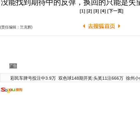
没能找到期待中的反弹，换回的只能是失
[1] [
2
] [
3
] [
4
] [
下一页
]
(责任编辑：兰克辉)
广告
彩民车牌号投注中3.9万
双色球148期开奖:头奖11注666万
徐州小