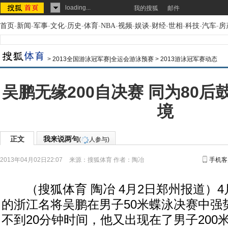
loading...
我的搜狐
邮件
首页
-
新闻
-
军事
-
文化
-
历史
-
体育
-
NBA
-
视频
-
娱谈
-
财经
-
世相
-
科技
-
汽车
-
房
>
2013全国游泳冠军赛|全运会游泳预赛
>
2013游泳冠军赛动态
吴鹏无缘200自决赛 同为80
境
正文
我来说两句
(
人参与)
2013年04月02日22:07
来源：
搜狐体育
作者：陶冶
手机客
（搜狐体育 陶冶 4月2日郑州报道）4
的浙江名将吴鹏在男子50米蝶泳决赛中强
不到20分钟时间，他又出现在了男子200