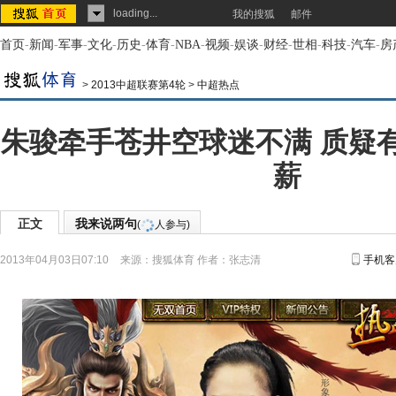
loading...
我的搜狐
邮件
首页
-
新闻
-
军事
-
文化
-
历史
-
体育
-
NBA
-
视频
-
娱谈
-
财经
-
世相
-
科技
-
汽车
-
房
>
2013中超联赛第4轮
>
中超热点
朱骏牵手苍井空球迷不满 质疑
薪
正文
我来说两句
(
人参与)
2013年04月03日07:10
来源：
搜狐体育
作者：张志清
手机客