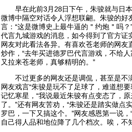
早在此前3月28日下午，朱骏就与日本
微博中隔空对话令人浮想联翩。朱骏的好
言：“这是微博史上最牛逼的＂约炮＂吗？
代言九城游戏的消息，如今得到了官方证
网友对此看法各异。有喜欢苍老师的网友
炒作，“去年买进德罗巴代言游戏，不给人
又拉来苍老师，真够精明的。”
不过更多的网友还是调侃，甚至是不满
网友戏言“朱骏是玩不了足球了，难道想要
记忆寒星，“我说最近朱骏有点变态了，原
了。”还有网友苦劝，“朱骏还是踏实做点
罗巴，一下又搞这个。”网友感恩第一说，
自己得人品和地位降了几个档次。唉，不知