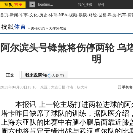
loading...
我的搜狐
邮件
首页
-
新闻
-
军事
-
文化
-
历史
-
体育
-
NBA
-
视频
-
娱谈
-
财经
-
世相
-
科技
-
汽车
-
房
>
诸强动态
>
大连阿尔滨
阿尔滨头号锋煞将伤停两轮 乌
明
正文
我来说两句
(
人参与)
2013年04月03日13:16
来源：
大连日报
作者：杨大伟
手机客
本报讯 上一轮主场打进两粒进球的阿
塔卡昨日缺席了球队的训练，据队医介绍
上海东亚队的比赛中右腿小腿后面靠近膝
周六他将肯定无缘出战与武汉卓尔队的比