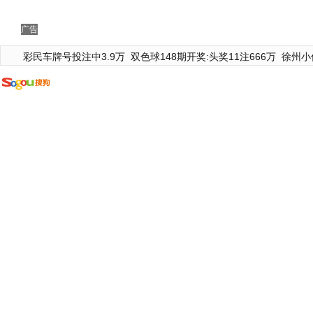
广告
彩民车牌号投注中3.9万
双色球148期开奖:头奖11注666万
徐州小