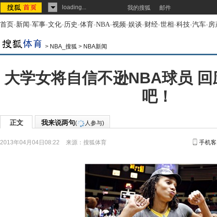
loading...
我的搜狐
邮件
首页
-
新闻
-
军事
-
文化
-
历史
-
体育
-
NBA
-
视频
-
娱谈
-
财经
-
世相
-
科技
-
汽车
-
房
>
NBA_搜狐
>
NBA新闻
大学女将自信不逊NBA球员 回
吧！
正文
我来说两句
(
人参与)
2013年04月04日08:22
来源：
搜狐体育
手机客