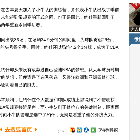
在去年夏天加入了小牛队的训练营，并代表小牛队出战了季前
，未能得到常规赛的正式合同。也正是因此，约什重新回到了
隔两年重新杀回季后赛。
微
出战36场，在场均34.9分钟的时间里，为球队贡献29分，
篮的头号得分手。同时，约什还以场均4.2个3分球，成为了CBA
约什却从来没有放弃过自己登陆NBA的梦想。从大学球员时期
大的梦想，即便遭遇了选秀落选，又辗转欧洲和亚洲四处打球，
A证明着自己的能力。
常顺利，让约什在个人数据和球队成绩上都得到了不错收获，
NBA常规赛接近尾声，而小牛队则正处抢八的关键时刻，距离西
键时刻小牛队管理层选中了约什，无疑是看重了他的外线火力。
[保存到博客]
分享：