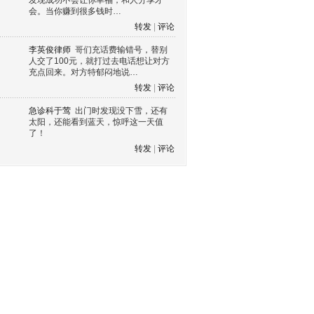
发现成功不会让你幸福，和人分享才
会。当你赚到很多钱时…
转发
|
评论
李英俊律师
哥们充话费输错号，替别
人交了100元，就打过去电话想让对方
充点回来。对方特郁闷地说…
转发
|
评论
急诊科于莺
出门时发现没下雪，还有
太阳，还能看到蓝天，惊呼这一天值
了！
转发
|
评论