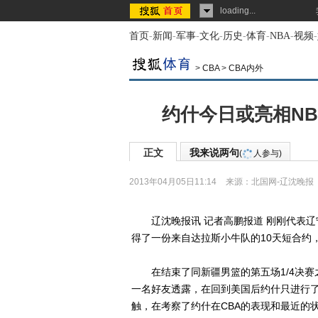
loading...
首页
-
新闻
-
军事
-
文化
-
历史
-
体育
-
NBA
-
视频
-
>
CBA
>
CBA内外
约什今日或亮相NB
正文
我来说两句
(
人参与)
2013年04月05日11:14
来源：
北国网-辽沈晚报
辽沈晚报讯 记者高鹏报道 刚刚代表辽
得了一份来自达拉斯小牛队的10天短合约
在结束了同新疆男篮的第五场1/4决赛
一名好友透露，在回到美国后约什只进行
触，在考察了约什在CBA的表现和最近的