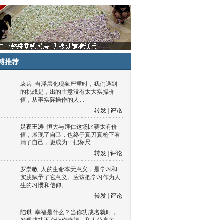
博推荐
袁岳
当浮层化现象严重时，我们遇到
的挑战是，出的主意没有太大实操价
值，从事实际操作的人…
转发
|
评论
足夜王涛
恒大与拜仁这场比赛太有价
值，展现了自己，也终于真刀真枪下看
清了自己，更成为一把标尺…
转发
|
评论
罗崇敏
人的生命本无意义，是学习和
实践赋予了它意义。应该把学习作为人
生的习惯和信仰。
转发
|
评论
陆琪
幸福是什么？当你功成名就时，