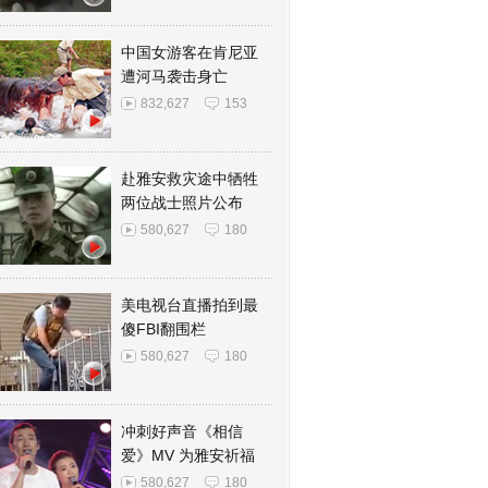
中国女游客在肯尼亚
遭河马袭击身亡
832,627
153
赴雅安救灾途中牺牲
两位战士照片公布
580,627
180
美电视台直播拍到最
傻FBI翻围栏
580,627
180
冲刺好声音《相信
爱》MV 为雅安祈福
580,627
180