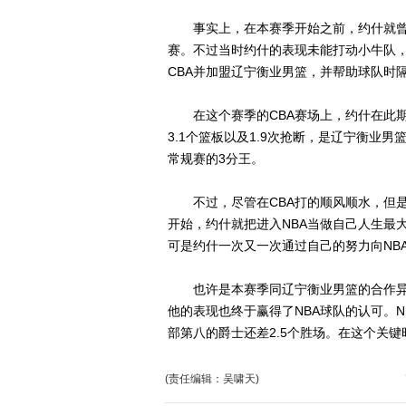
事实上，在本赛季开始之前，约什就曾
赛。不过当时约什的表现未能打动小牛队
CBA并加盟辽宁衡业男篮，并帮助球队时
在这个赛季的CBA赛场上，约什在此期间
3.1个篮板以及1.9次抢断，是辽宁衡业男
常规赛的3分王。
不过，尽管在CBA打的顺风顺水，但是
开始，约什就把进入NBA当做自己人生最
可是约什一次又一次通过自己的努力向NB
也许是本赛季同辽宁衡业男篮的合作异
他的表现也终于赢得了NBA球队的认可。
部第八的爵士还差2.5个胜场。在这个关
(责任编辑：吴啸天)