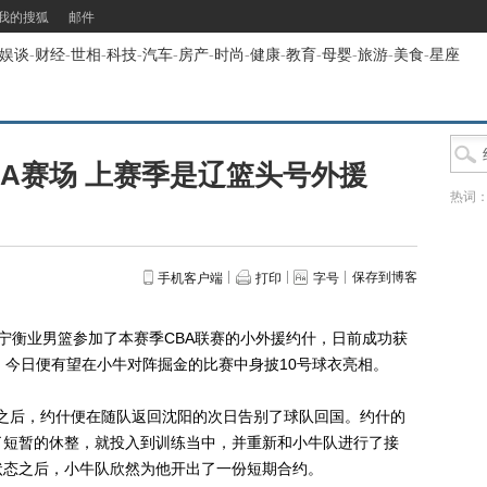
我的搜狐
邮件
娱谈
-
财经
-
世相
-
科技
-
汽车
-
房产
-
时尚
-
健康
-
教育
-
母婴
-
旅游
-
美食
-
星座
A赛场 上赛季是辽篮头号外援
热词
保存到博客
手机客户端
打印
字号
宁衡业男篮参加了本赛季CBA联赛的小外援约什，日前成功获
，今日便有望在小牛对阵掘金的比赛中身披10号球衣亮相。
之后，约什便在随队返回沈阳的次日告别了球队回国。约什的
了短暂的休整，就投入到训练当中，并重新和小牛队进行了接
状态之后，小牛队欣然为他开出了一份短期合约。