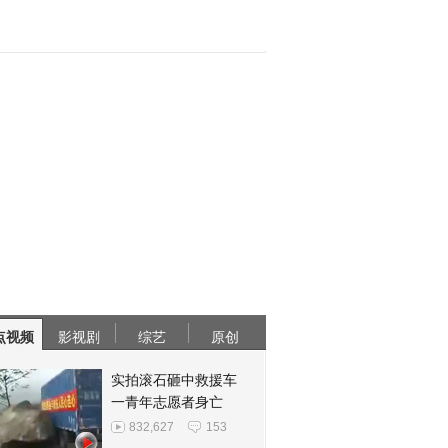
点视频
影视剧
综艺
原创
实拍滚石砸中救援车
一青年志愿者身亡
832,627
153