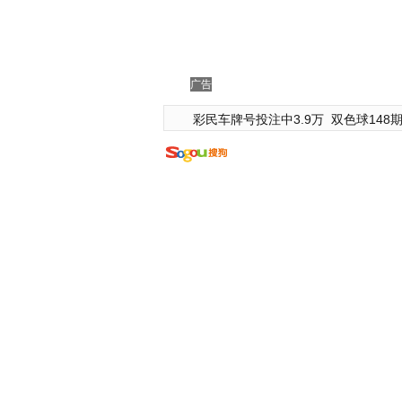
广告
彩民车牌号投注中3.9万
双色球148期