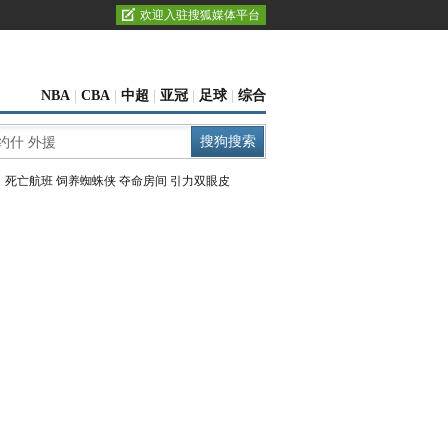
欢迎入驻搜狐媒体平台
NBA
|
CBA
|
中超
|
亚冠
|
足球
|
综合
：
死亡航班
饲养蜘蛛侠
夺命房间
引力双眼皮