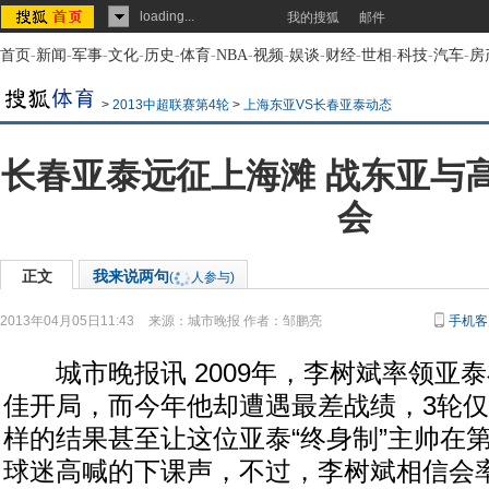
loading...
我的搜狐
邮件
首页
-
新闻
-
军事
-
文化
-
历史
-
体育
-
NBA
-
视频
-
娱谈
-
财经
-
世相
-
科技
-
汽车
-
房
>
2013中超联赛第4轮
>
上海东亚VS长春亚泰动态
长春亚泰远征上海滩 战东亚与
会
正文
我来说两句
(
人参与)
2013年04月05日11:43
来源：
城市晚报
作者：邹鹏亮
手机客
城市晚报讯 2009年，李树斌率领亚
佳开局，而今年他却遭遇最差战绩，3轮仅
样的结果甚至让这位亚泰“终身制”主帅在
球迷高喊的下课声，不过，李树斌相信会