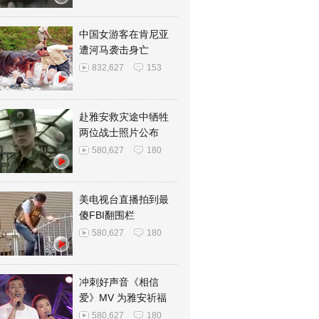
中国女游客在肯尼亚
遭河马袭击身亡
832,627
153
赴雅安救灾途中牺牲
两位战士照片公布
580,627
180
美电视台直播拍到最
傻FBI翻围栏
580,627
180
冲刺好声音《相信
爱》MV 为雅安祈福
580,627
180