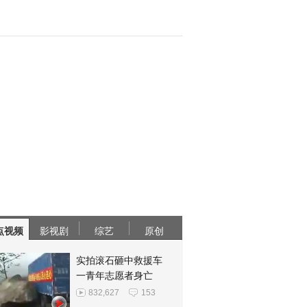
点视频
影视剧
综艺
原创
实拍滚石砸中救援车
一青年志愿者身亡
832,627
153