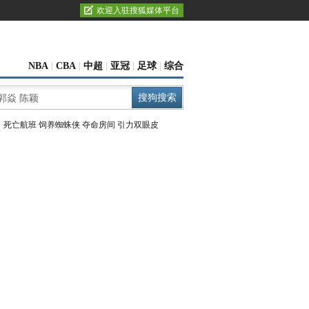
欢迎入驻搜狐媒体平台
NBA
|
CBA
|
中超
|
亚冠
|
足球
|
综合
：
死亡航班
饲养蜘蛛侠
夺命房间
引力双眼皮