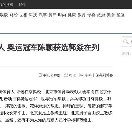
我的搜狐
邮件
娱谈
-
财经
-
世相
-
科技
-
汽车
-
房产
-
时尚
-
健康
-
教育
-
母婴
-
旅游
-
美食
-
星座
人 奥运冠军陈颖获选郭焱在列
热词
保存到博客
手机客户端
打印
字号
体育人”评选在京揭晓，北京市体育局表彰大会本周在北京什
，射击项目有奥运冠军、世界冠军陈颖，乒乓球项目有郭焱，羽
豫、摔跤的谢振、花样游泳的常思、排球的王琛、射箭的邢宇等
校副校长宋平山、北京女足主教练王红、北京男子自由跤主教练
员。当然，还有不为人知的后勤人员叶学标和范继山。