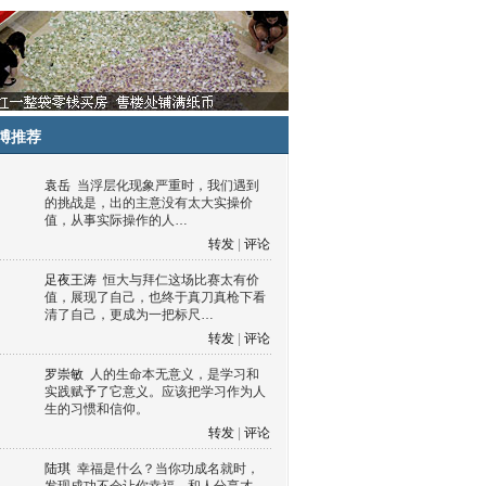
博推荐
袁岳
当浮层化现象严重时，我们遇到
的挑战是，出的主意没有太大实操价
值，从事实际操作的人…
转发
|
评论
足夜王涛
恒大与拜仁这场比赛太有价
值，展现了自己，也终于真刀真枪下看
清了自己，更成为一把标尺…
转发
|
评论
罗崇敏
人的生命本无意义，是学习和
实践赋予了它意义。应该把学习作为人
生的习惯和信仰。
转发
|
评论
陆琪
幸福是什么？当你功成名就时，