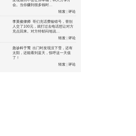
发现成功不会让你幸福，和人分享才
会。当你赚到很多钱时…
转发
|
评论
李英俊律师
哥们充话费输错号，替别
人交了100元，就打过去电话想让对方
充点回来。对方特郁闷地说…
转发
|
评论
急诊科于莺
出门时发现没下雪，还有
太阳，还能看到蓝天，惊呼这一天值
了！
转发
|
评论