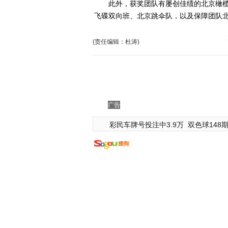
此外，获奖团队有屡创佳绩的北京橄榄
飞碟双向班、北京跳伞队，以及保障团队
(责任编辑：杜涛)
广告
彩民车牌号投注中3.9万
双色球148期