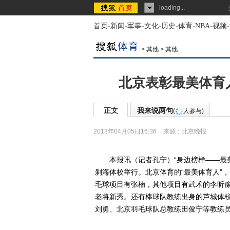
loading...
首页
-
新闻
-
军事
-
文化
-
历史
-
体育
-
NBA
-
视频
-
>
其他
>
其他
北京表彰最美体育
正文
我来说两句
(
人参与)
2013年04月05日16:36
来源：
北京晚报
本报讯（记者孔宁）“身边榜样——最美
刹海体校举行。北京体育的“最美体育人”
毛球项目有张楠，其他项目有武术的李昕
老将新秀。还有棒球队教练出身的芦城体
刘勇、北京羽毛球队总教练田俊宁等教练