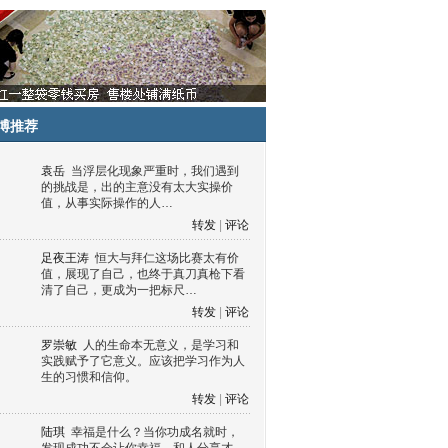
博推荐
袁岳
当浮层化现象严重时，我们遇到
的挑战是，出的主意没有太大实操价
值，从事实际操作的人…
转发
|
评论
足夜王涛
恒大与拜仁这场比赛太有价
值，展现了自己，也终于真刀真枪下看
清了自己，更成为一把标尺…
转发
|
评论
罗崇敏
人的生命本无意义，是学习和
实践赋予了它意义。应该把学习作为人
生的习惯和信仰。
转发
|
评论
陆琪
幸福是什么？当你功成名就时，