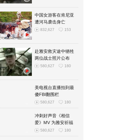
中国女游客在肯尼亚
遭河马袭击身亡
832,627
153
赴雅安救灾途中牺牲
两位战士照片公布
580,627
180
美电视台直播拍到最
傻FBI翻围栏
580,627
180
冲刺好声音《相信
爱》MV 为雅安祈福
580,627
180