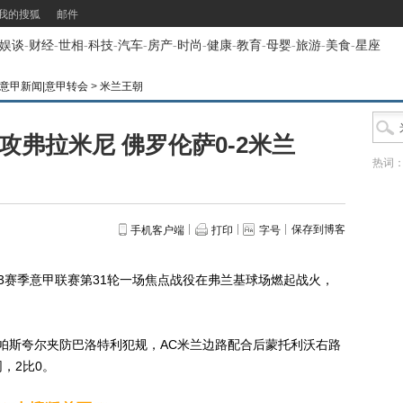
我的搜狐
邮件
娱谈
-
财经
-
世相
-
科技
-
汽车
-
房产
-
时尚
-
健康
-
教育
-
母婴
-
旅游
-
美食
-
星座
频|意甲新闻|意甲转会
>
米兰王朝
攻弗拉米尼 佛罗伦萨0-2米兰
热词
保存到博客
手机客户端
打印
字号
/13赛季意甲联赛第31轮一场焦点战役在弗兰基球场燃起战火，
帕斯夸尔夹防巴洛特利犯规，AC米兰边路配合后蒙托利沃右路
，2比0。