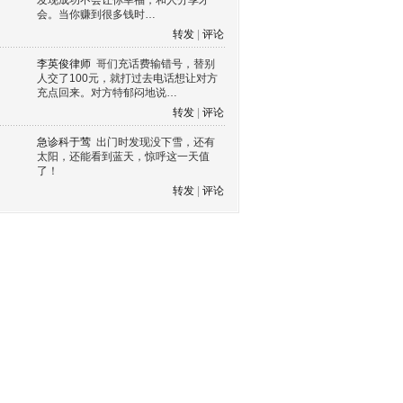
发现成功不会让你幸福，和人分享才
会。当你赚到很多钱时…
转发
|
评论
李英俊律师
哥们充话费输错号，替别
人交了100元，就打过去电话想让对方
充点回来。对方特郁闷地说…
转发
|
评论
急诊科于莺
出门时发现没下雪，还有
太阳，还能看到蓝天，惊呼这一天值
了！
转发
|
评论