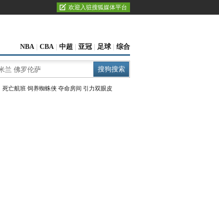
欢迎入驻搜狐媒体平台
NBA
|
CBA
|
中超
|
亚冠
|
足球
|
综合
：
死亡航班
饲养蜘蛛侠
夺命房间
引力双眼皮