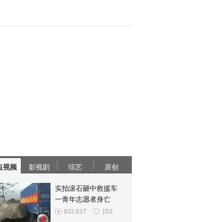
点视频
影视剧
综艺
原创
实拍滚石砸中救援车
一青年志愿者身亡
832,627
153