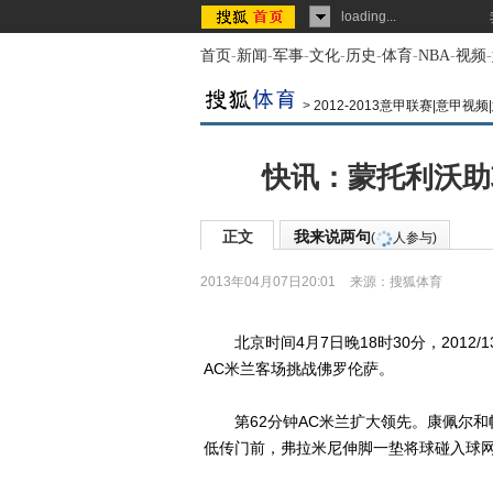
loading...
首页
-
新闻
-
军事
-
文化
-
历史
-
体育
-
NBA
-
视频
-
>
2012-2013意甲联赛|意甲视
快讯：蒙托利沃助
正文
我来说两句
(
人参与)
2013年04月07日20:01
来源：
搜狐体育
北京时间4月7日晚18时30分，2012
AC米兰客场挑战佛罗伦萨。
第62分钟AC米兰扩大领先。康佩尔和
低传门前，弗拉米尼伸脚一垫将球碰入球网