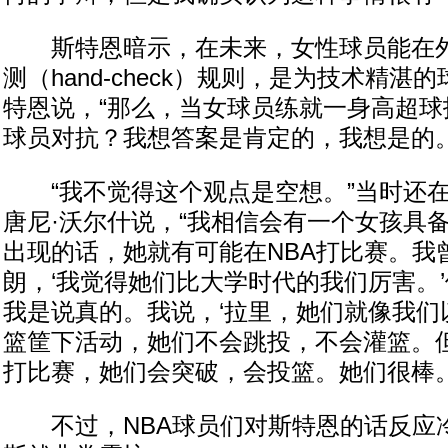
斯特恩暗示，在未来，女性球员能在外
测（hand-check）规则，是为技术精湛
特恩说，“那么，当女球员练就一身高超球
球员对抗？我想答案是肯定的，我想是的。
“我不觉得这个观点是空想。”当时还在
唐尼·沃尔什说，“我相信会有一个女孩具
出现的话，她就有可能在NBA打比赛。我
朗，‘我觉得她们比大学时代的我们厉害。
我是说真的。我说，‘拉里，她们就像我们
篮筐下活动，她们不会跳投，不会灌篮。
打比赛，她们会突破，会投篮。她们很棒。
不过，NBA球员们对斯特恩的话反应