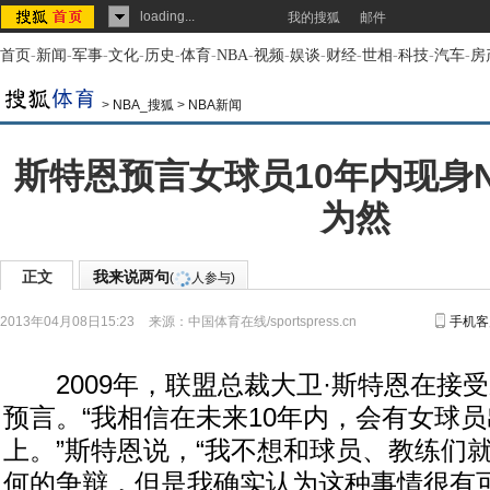
loading...
我的搜狐
邮件
首页
-
新闻
-
军事
-
文化
-
历史
-
体育
-
NBA
-
视频
-
娱谈
-
财经
-
世相
-
科技
-
汽车
-
房
>
NBA_搜狐
>
NBA新闻
斯特恩预言女球员10年内现身N
为然
正文
我来说两句
(
人参与)
2013年04月08日15:23
来源：
中国体育在线/sportspress.cn
手机客
2009年，联盟总裁大卫·斯特恩在接
预言。“我相信在未来10年内，会有女球员
上。”斯特恩说，“我不想和球员、教练们
何的争辩，但是我确实认为这种事情很有可