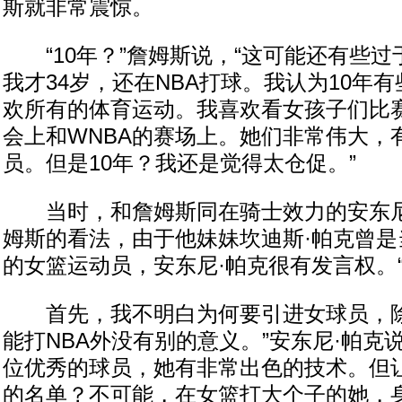
斯就非常震惊。
“10年？”詹姆斯说，“这可能还有些过
我才34岁，还在NBA打球。我认为10年
欢所有的体育运动。我喜欢看女孩子们比
会上和WNBA的赛场上。她们非常伟大，
员。但是10年？我还是觉得太仓促。”
当时，和詹姆斯同在骑士效力的安东尼
姆斯的看法，由于他妹妹坎迪斯·帕克曾是
的女篮运动员，安东尼·帕克很有发言权。
首先，我不明白为何要引进女球员，除
能打NBA外没有别的意义。”安东尼·帕克
位优秀的球员，她有非常出色的技术。但让
的名单？不可能，在女篮打大个子的她，身高