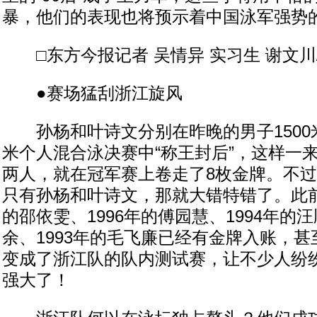
暴，他们的表现也将预示着中国泳军强势
□东方今报记者 吴情异 实习生 谢文川/
●赛场猛刮浙江旋风
孙杨和叶诗文分别在昨晚的男子1500米
米个人混合泳决赛中“称王封后”，这样一
两人，就在冠军赛上卷走了8枚金牌。不
只有孙杨和叶诗文，那就大错特错了。此前
的邵依雯、1996年的傅园慧、1994年的汪
余、1993年的毛飞廉已经有金牌入账，
变成了浙江队的队内测试赛，让不少人纷
强大了！