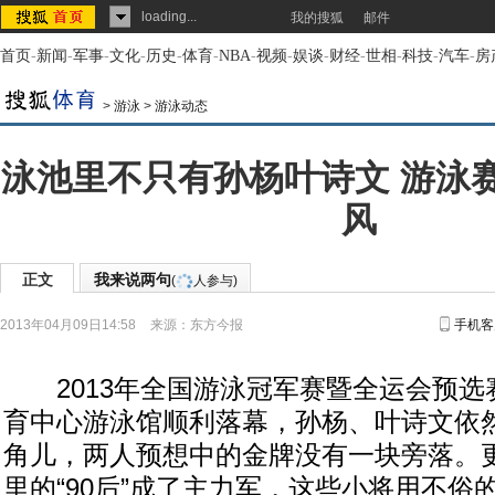
loading...
我的搜狐
邮件
首页
-
新闻
-
军事
-
文化
-
历史
-
体育
-
NBA
-
视频
-
娱谈
-
财经
-
世相
-
科技
-
汽车
-
房
>
游泳
>
游泳动态
泳池里不只有孙杨叶诗文 游泳
风
正文
我来说两句
(
人参与)
2013年04月09日14:58
来源：
东方今报
手机客
2013年全国游泳冠军赛暨全运会预选
育中心游泳馆顺利落幕，孙杨、叶诗文依
角儿，两人预想中的金牌没有一块旁落。
里的“90后”成了主力军，这些小将用不俗