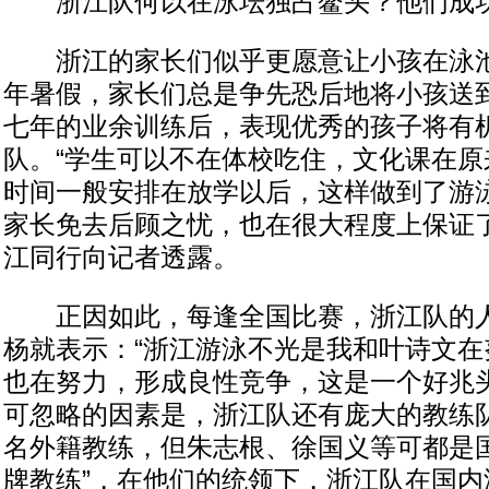
浙江队何以在泳坛独占鳌头？他们成功
浙江的家长们似乎更愿意让小孩在泳池
年暑假，家长们总是争先恐后地将小孩送
七年的业余训练后，表现优秀的孩子将有
队。“学生可以不在体校吃住，文化课在原
时间一般安排在放学以后，这样做到了游
家长免去后顾之忧，也在很大程度上保证了
江同行向记者透露。
正因如此，每逢全国比赛，浙江队的人
杨就表示：“浙江游泳不光是我和叶诗文在
也在努力，形成良性竞争，这是一个好兆头
可忽略的因素是，浙江队还有庞大的教练
名外籍教练，但朱志根、徐国义等可都是国
牌教练”，在他们的统领下，浙江队在国内