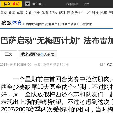
loading...
我的搜狐
邮件
首页
-
新闻
-
军事
-
文化
-
历史
-
体育
-
NBA
-
视频
-
娱谈
-
财经
-
世相
-
科技
-
汽车
-
房
>
西甲联赛|西甲视频|西甲新闻|西甲转会
>
巴塞罗那
巴萨启动“无梅西计划” 法布雷
正文
我来说两句
(
人参与)
2013年04月10日08:50
来源：
荆楚网-楚天都市报
手机客
一个星期前在首回合比赛中拉伤肌肉后
西至少要缺席10天甚至两个星期，不过阿
好，周一全队放假梅西还不忘和队友们一
表现出上场的强烈欲望。不过考虑到这次 受 
2007/2008赛季两次受伤时的相同，当