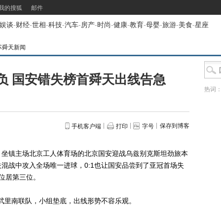
我的搜狐
邮件
娱谈
-
财经
-
世相
-
科技
-
汽车
-
房产
-
时尚
-
健康
-
教育
-
母婴
-
旅游
-
美食
-
星座
苏舜天新闻
负 国安错失榜首舜天出线告急
热词
保存到博客
手机客户端
打印
字号
坐镇主场北京工人体育场的北京国安迎战乌兹别克斯坦劲旅本
混战中攻入全场唯一进球，0:1也让国安品尝到了亚冠首场失
位居第三位。
武里南联队，小组垫底，出线形势不容乐观。