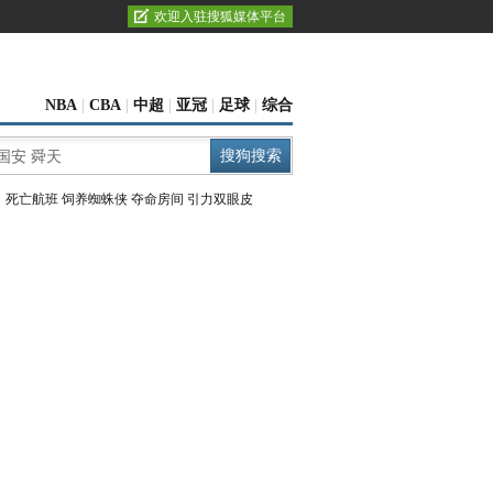
欢迎入驻搜狐媒体平台
NBA
|
CBA
|
中超
|
亚冠
|
足球
|
综合
：
死亡航班
饲养蜘蛛侠
夺命房间
引力双眼皮