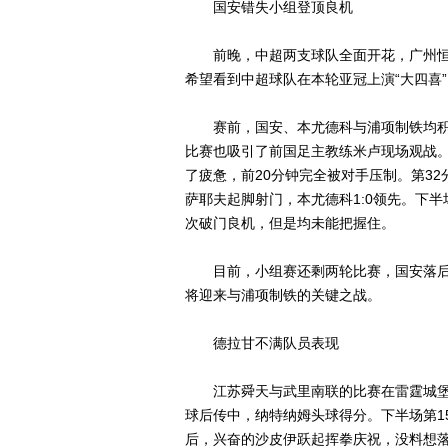
国安错失小组登顶良机
前晚，中超两支球队全面开花，广州恒
希望看到中超球队在本轮亚冠上演“大四喜
赛前，国安、本尤德科与浦项制铁均积5
比赛也吸引了前国足主教练米卢现场观战
了疲惫，前20分钟完全被对手压制。第3
萨耶夫起脚射门，本尤德科1:0领先。下
次破门良机，但是均未能把握住。
目前，小组赛还剩两轮比赛，国安落后榜
将迎来与浦项制铁的关键之战。
德拉甘不满队员表现
江苏舜天与武里南联的比赛在雷霆城堡球
球后传中，纳特纳姆头球得分。下半场第1
后，兴奋的沙皮伊跃起挥拳庆祝，没料想