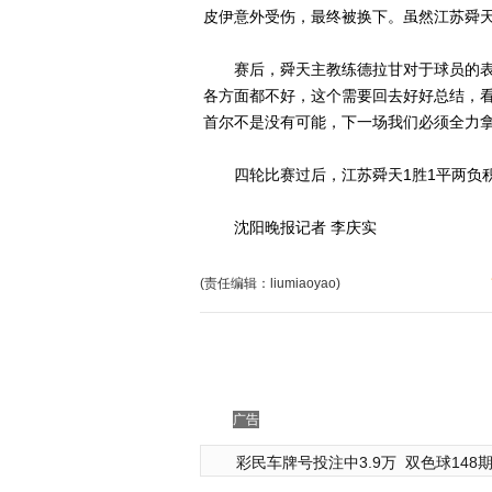
皮伊意外受伤，最终被换下。虽然江苏舜
赛后，舜天主教练德拉甘对于球员的表现
各方面都不好，这个需要回去好好总结，
首尔不是没有可能，下一场我们必须全力拿
四轮比赛过后，江苏舜天1胜1平两负积
沈阳晚报记者 李庆实
(责任编辑：liumiaoyao)
广告
彩民车牌号投注中3.9万
双色球148期