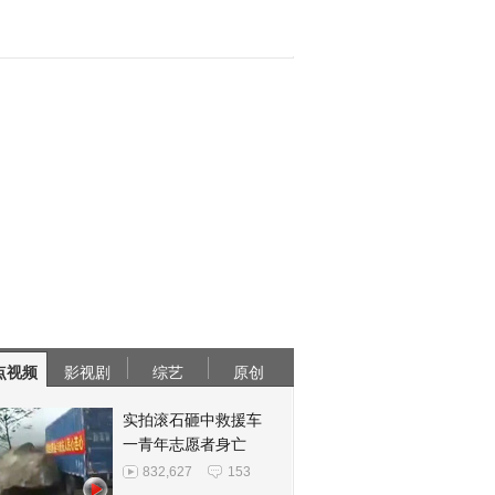
点视频
影视剧
综艺
原创
实拍滚石砸中救援车
一青年志愿者身亡
832,627
153