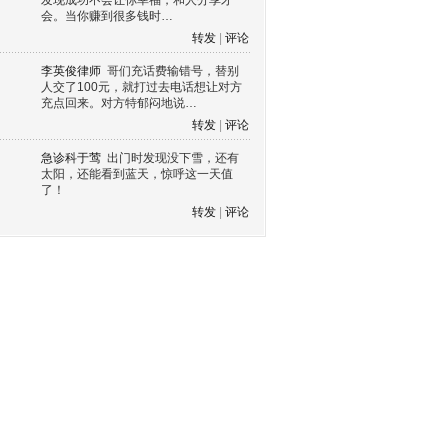
发现成功不会让你幸福，和人分享才
会。当你赚到很多钱时…
转发
|
评论
李英俊律师
哥们充话费输错号，替别
人交了100元，就打过去电话想让对方
充点回来。对方特郁闷地说…
转发
|
评论
急诊科于莺
出门时发现没下雪，还有
太阳，还能看到蓝天，惊呼这一天值
了！
转发
|
评论