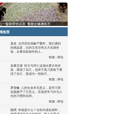
博推荐
袁岳
当浮层化现象严重时，我们遇到
的挑战是，出的主意没有太大实操价
值，从事实际操作的人…
转发
|
评论
足夜王涛
恒大与拜仁这场比赛太有价
值，展现了自己，也终于真刀真枪下看
清了自己，更成为一把标尺…
转发
|
评论
罗崇敏
人的生命本无意义，是学习和
实践赋予了它意义。应该把学习作为人
生的习惯和信仰。
转发
|
评论
陆琪
幸福是什么？当你功成名就时，