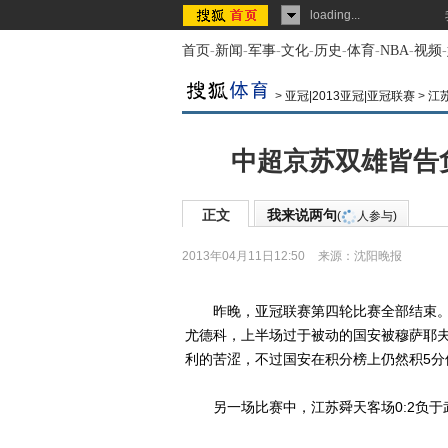
loading...
首页
-
新闻
-
军事
-
文化
-
历史
-
体育
-
NBA
-
视频
-
>
亚冠|2013亚冠|亚冠联赛
>
江
中超京苏双雄皆告
正文
我来说两句
(
人参与)
2013年04月11日12:50
来源：
沈阳晚报
昨晚，亚冠联赛第四轮比赛全部结束。
尤德科，上半场过于被动的国安被穆萨耶夫
利的苦涩，不过国安在积分榜上仍然积5分
另一场比赛中，江苏舜天客场0:2负于