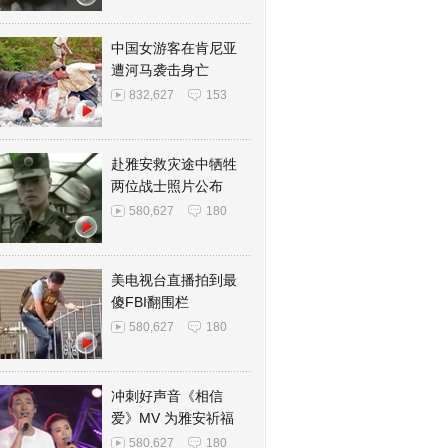
中国女游客在肯尼亚
遭河马袭击身亡
832,627
153
赴雅安救灾途中牺牲
两位战士照片公布
580,627
180
美电视台直播拍到最
傻FBI翻围栏
580,627
180
冲刺好声音《相信
爱》MV 为雅安祈福
580,627
180