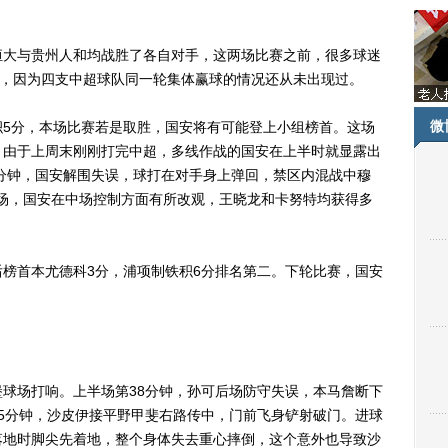
大与贵州人和均战胜了各自对手，这两场比赛之前，很多球迷
”，因为四支中超球队同一轮集体赢球的情况还从未出现过。
微
分，本场比赛若是取胜，国安将有可能登上小组榜首。这场
。由于上周末刚刚打完中超，多线作战的国安在上半时就显露出
2分钟，国安解围失误，球打在对手身上弹回，禁区内混战中穆
半场，国安在中场控制方面有所改观，王晓龙和卡努特均获得多
首本尤德科3分，浦项制铁积6分排名第二。下轮比赛，国安
场打响。上半场第38分钟，孙可后场防守失误，本马詹断下
5分钟，沙皮伊接平野甲斐右路传中，门前飞身铲射破门。进球
落地时脚尖先着地，整个身体失去重心摔倒，这个意外也导致沙