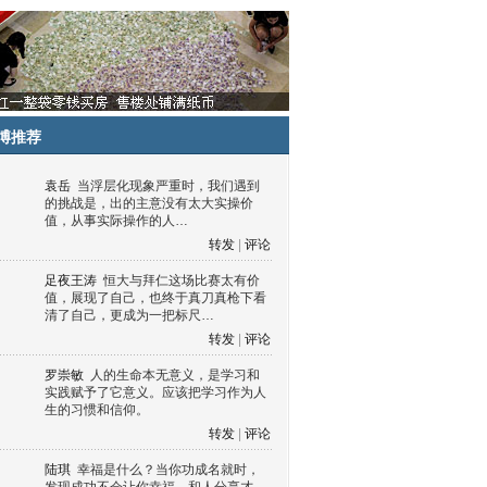
博推荐
袁岳
当浮层化现象严重时，我们遇到
的挑战是，出的主意没有太大实操价
值，从事实际操作的人…
转发
|
评论
足夜王涛
恒大与拜仁这场比赛太有价
值，展现了自己，也终于真刀真枪下看
清了自己，更成为一把标尺…
转发
|
评论
罗崇敏
人的生命本无意义，是学习和
实践赋予了它意义。应该把学习作为人
生的习惯和信仰。
转发
|
评论
陆琪
幸福是什么？当你功成名就时，