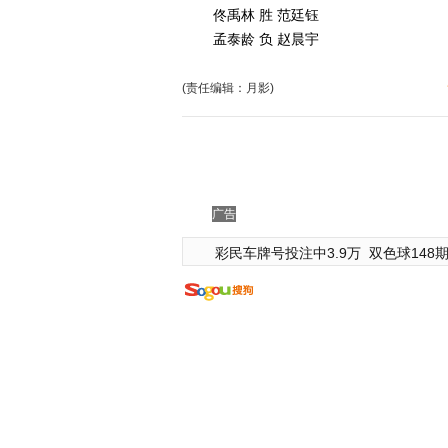
佟禹林 胜 范廷钰
孟泰龄 负 赵晨宇
(责任编辑：月影)
广告
彩民车牌号投注中3.9万
双色球148期