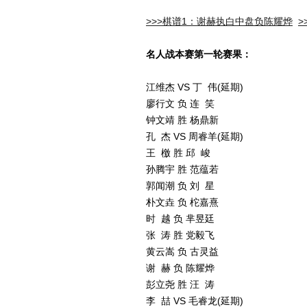
>>>棋谱1：谢赫执白中盘负陈耀烨
>
名人战本赛第一轮赛果：
江维杰 VS 丁 伟(延期)
廖行文 负 连 笑
钟文靖 胜 杨鼎新
孔 杰 VS 周睿羊(延期)
王 檄 胜 邱 峻
孙腾宇 胜 范蕴若
郭闻潮 负 刘 星
朴文垚 负 柁嘉熹
时 越 负 芈昱廷
张 涛 胜 党毅飞
黄云嵩 负 古灵益
谢 赫 负 陈耀烨
彭立尧 胜 汪 涛
李 喆 VS 毛睿龙(延期)