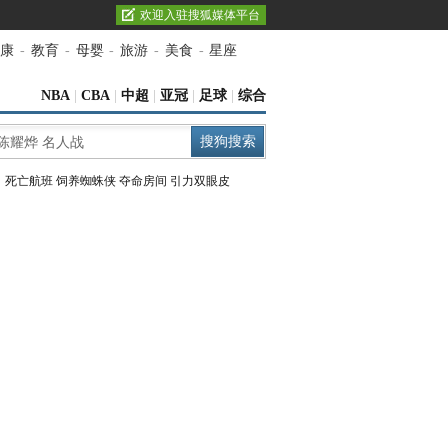
欢迎入驻搜狐媒体平台
康
-
教育
-
母婴
-
旅游
-
美食
-
星座
NBA
|
CBA
|
中超
|
亚冠
|
足球
|
综合
：
死亡航班
饲养蜘蛛侠
夺命房间
引力双眼皮