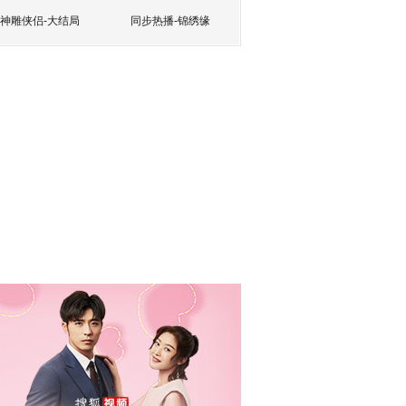
神雕侠侣-大结局
同步热播-锦绣缘