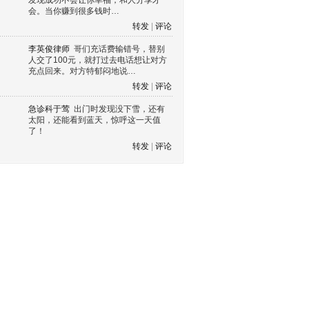
发现成功不会让你幸福，和人分享才
会。当你赚到很多钱时…
转发
|
评论
李英俊律师
哥们充话费输错号，替别
人交了100元，就打过去电话想让对方
充点回来。对方特郁闷地说…
转发
|
评论
急诊科于莺
出门时发现没下雪，还有
太阳，还能看到蓝天，惊呼这一天值
了！
转发
|
评论