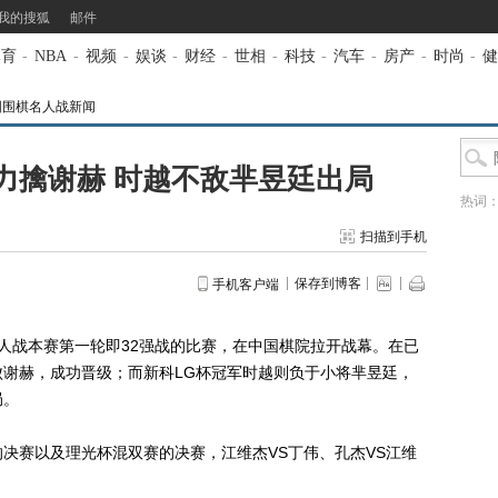
我的搜狐
邮件
体育
-
NBA
-
视频
-
娱谈
-
财经
-
世相
-
科技
-
汽车
-
房产
-
时尚
-
健
国围棋名人战新闻
力擒谢赫 时越不敌芈昱廷出局
热词
扫描到手机
保存到博客
手机客户端
名人战本赛第一轮即32强战的比赛，在中国棋院拉开战幕。在已
谢赫，成功晋级；而新科LG杯冠军时越则负于小将芈昱廷，
局。
赛以及理光杯混双赛的决赛，江维杰VS丁伟、孔杰VS江维