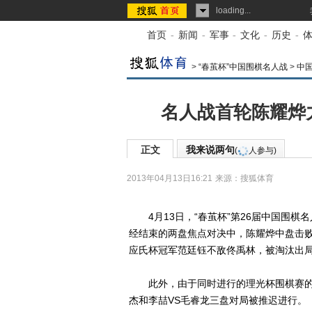
loading...
首页
-
新闻
-
军事
-
文化
-
历史
-
>
“春茧杯”中国围棋名人战
>
中
名人战首轮陈耀烨
正文
我来说两句
(
人参与)
2013年04月13日16:21
来源：
搜狐体育
4月13日，“春茧杯”第26届中国围棋
经结束的两盘焦点对决中，陈耀烨中盘击败
应氏杯冠军范廷钰不敌佟禹林，被淘汰出
此外，由于同时进行的理光杯围棋赛的决
杰和李喆VS毛睿龙三盘对局被推迟进行。