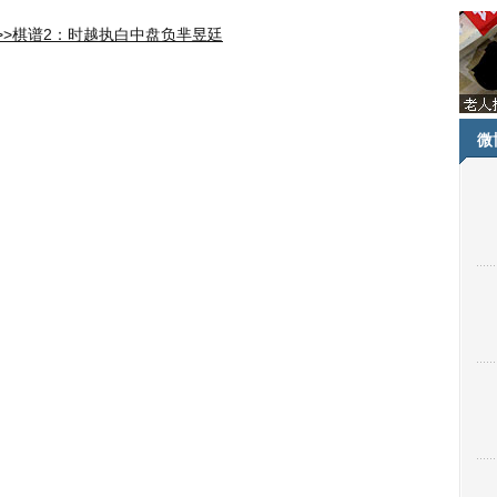
>>棋谱2：时越执白中盘负芈昱廷
微