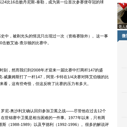
以24比16击败丹尼斯-泰勒，成为第一位首次参赛便夺冠的球
微
史中，被剃光头的情况只出现过一次（资格赛除外）。这一事
比0击败艾迪-查尔顿的比赛中。
刻，然而我们到2008年才迎来一届比赛中打两杆147的盛
-威廉姆斯打了一杆147，阿里-卡特在1/4决赛对阵艾伯顿的比
制来看，这有些奇怪，但这反映了比赛的压力有多大。
尼-奥沙利文确认回归参加卫冕之战——尽管他在过去12个
在世锦赛中卫冕是相当困难的一件事。1977年以来，只有两
1988-1989）以及亨德利（1992-1996）。很多的解说评