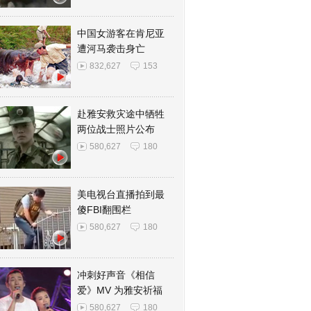
中国女游客在肯尼亚
遭河马袭击身亡
832,627
153
赴雅安救灾途中牺牲
两位战士照片公布
580,627
180
美电视台直播拍到最
傻FBI翻围栏
580,627
180
冲刺好声音《相信
爱》MV 为雅安祈福
580,627
180