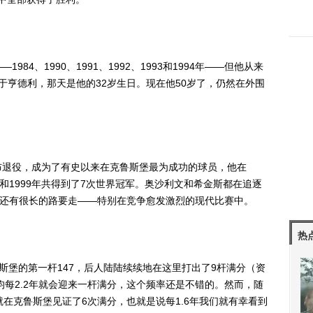
、1990、1991、1992、1993和1994年——但他从来
8负于亨德利，那天是他的32岁生日。现在他50岁了，仍然在外围
退役，成为了有史以来在克鲁斯堡最为成功的球员，他在
5、1996和1999年共得到了7次世界冠军。奥沙利文和希金斯都在追逐
冠还有很长的路要走——特别在竞争愈发激烈的现代比赛中。
热
斯堡的第一杆147，后人陆陆续续地在这里打出了9杆满分（资
均每2.2年就会迎来一杆满分，这个频率还是不错的。然而，随
就在克鲁斯堡见证了6次满分，也就是说每1.6年我们就有幸看到