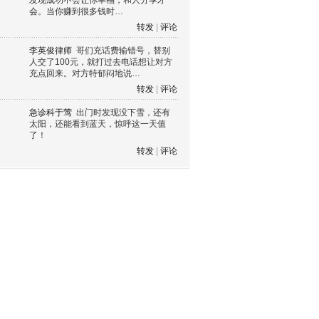
发现成功不会让你幸福，和人分享才
会。当你赚到很多钱时…
转发
|
评论
李英俊律师
哥们充话费输错号，替别
人交了100元，就打过去电话想让对方
充点回来。对方特郁闷地说…
转发
|
评论
急诊科于莺
出门时发现没下雪，还有
太阳，还能看到蓝天，惊呼这一天值
了！
转发
|
评论