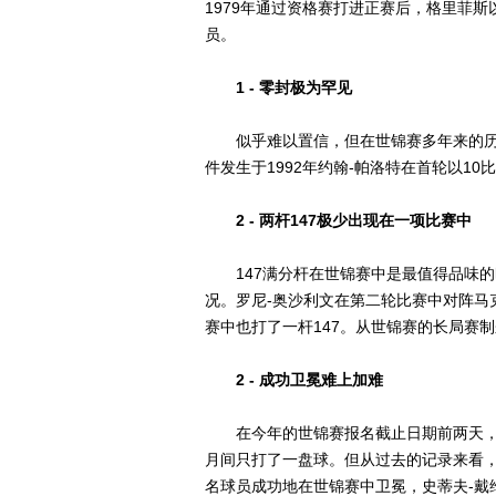
1979年通过资格赛打进正赛后，格里菲斯
员。
1 - 零封极为罕见
似乎难以置信，但在世锦赛多年来的历
件发生于1992年约翰-帕洛特在首轮以10
2 - 两杆147极少出现在一项比赛中
147满分杆在世锦赛中是最值得品味的时
况。罗尼-奥沙利文在第二轮比赛中对阵马克
赛中也打了一杆147。从世锦赛的长局赛
2 - 成功卫冕难上加难
在今年的世锦赛报名截止日期前两天，罗
月间只打了一盘球。但从过去的记录来看，
名球员成功地在世锦赛中卫冕，史蒂夫-戴维斯（