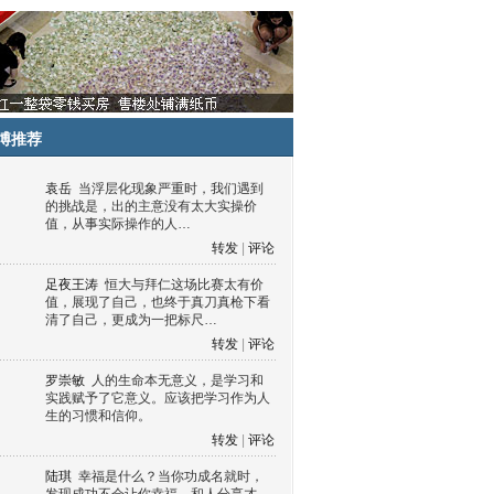
博推荐
袁岳
当浮层化现象严重时，我们遇到
的挑战是，出的主意没有太大实操价
值，从事实际操作的人…
转发
|
评论
足夜王涛
恒大与拜仁这场比赛太有价
值，展现了自己，也终于真刀真枪下看
清了自己，更成为一把标尺…
转发
|
评论
罗崇敏
人的生命本无意义，是学习和
实践赋予了它意义。应该把学习作为人
生的习惯和信仰。
转发
|
评论
陆琪
幸福是什么？当你功成名就时，