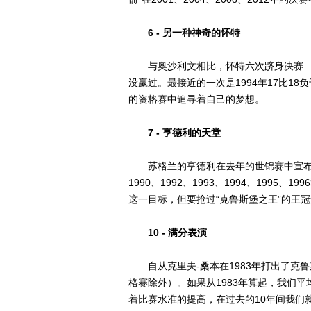
6 - 另一种神奇的怀特
与奥沙利文相比，怀特六次跻身决赛——1984
没赢过。最接近的一次是1994年17比1
的资格赛中追寻着自己的梦想。
7 - 亨德利的天堂
苏格兰的亨德利在去年的世锦赛中宣布
1990、1992、1993、1994、199
这一目标，但要抢过“克鲁斯堡之王”的王
10 - 满分表演
自从克里夫-桑本在1983年打出了克鲁
格赛除外）。如果从1983年算起，我们平
着比赛水准的提高，在过去的10年间我们