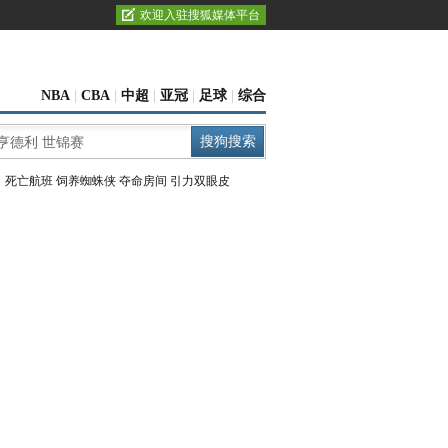
欢迎入驻搜狐媒体平台
NBA
|
CBA
|
中超
|
亚冠
|
足球
|
综合
：
死亡航班
饲养蜘蛛侠
夺命房间
引力双眼皮