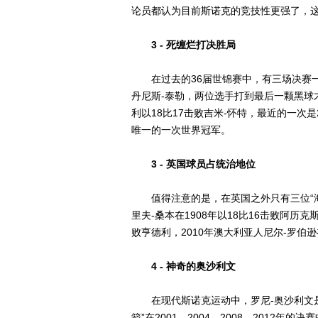
论员都认为目前斯诺克的竞技性更强了，
3 - 死缠烂打决胜局
在过去的36届世锦赛中，有三场决赛一直
丹尼斯-泰勒，两位选手打到最后一颗黑球
利以18比17击败吉米-怀特，最近的一次
唯一的一次世界冠军。
3 - 英国球员占统治地位
值得注意的是，在英国之外只有三位“海
里夫-桑本在1908年以18比16击败阿历克
败亨德利，2010年澳大利亚人尼尔-罗伯逊
4 - 神奇的奥沙利文
在现代斯诺克运动中，罗尼-奥沙利文是
箭”在2001、2004、2008、2012年