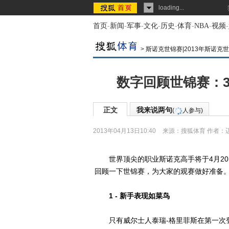
loading...
首页
-
新闻
-
军事
-
文化
-
历史
-
体育
-
NBA
-
视频
-
>
斯诺克世锦赛|2013年斯诺克
数字回顾世锦赛：3
正文
我来说两句
(
人参与)
2013年04月13日10:40
来源：
搜狐体育
作者：迈
世界顶尖的职业斯诺克高手将于4月20
回顾一下世锦赛，为大家的观赛做好准备
1 - 新手表现如菜鸟
只有威尔士人泰瑞-格里菲斯在第一次登