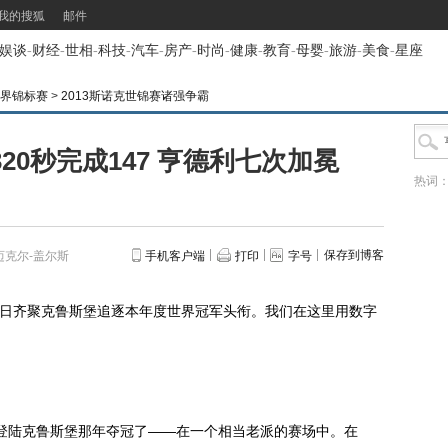
我的搜狐
邮件
娱谈
-
财经
-
世相
-
科技
-
汽车
-
房产
-
时尚
-
健康
-
教育
-
母婴
-
旅游
-
美食
-
星座
世界锦标赛
>
2013斯诺克世锦赛诸强争霸
20秒完成147 亨德利七次加冕
热词
保存到博客
克尔-盖尔斯
手机客户端
打印
字号
日齐聚克鲁斯堡追逐本年度世界冠军头衔。我们在这里用数字
。
陆克鲁斯堡那年夺冠了——在一个相当老派的赛场中。在