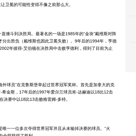
这让卫冕的可能性变得不像之前那么大。
缠斗到决胜局。最著名的一场是1985年的“金块”戴维斯对阵
才分出胜负（戴维斯也因此卫冕失败）。9年后的1994年，亨德
是2002年彼得-艾伯顿在决胜局中击败亨德利，得到了目前为止
外球员”在克鲁斯堡举起过世界冠军奖杯。首先是加拿大的克
斯-希金斯，17年后的1997年爱尔兰球员肯-达赫迪以18比12击
在决赛中以18比13击败格雷姆-多特。
唯一一位多次夺得世界冠军并且从未输掉决赛的球员。“火
的决赛中全部获得了胜利。