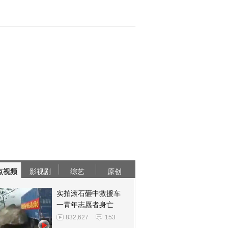
点视频
影视剧
综艺
原创
实拍滚石砸中救援车
一青年志愿者身亡
832,627
153