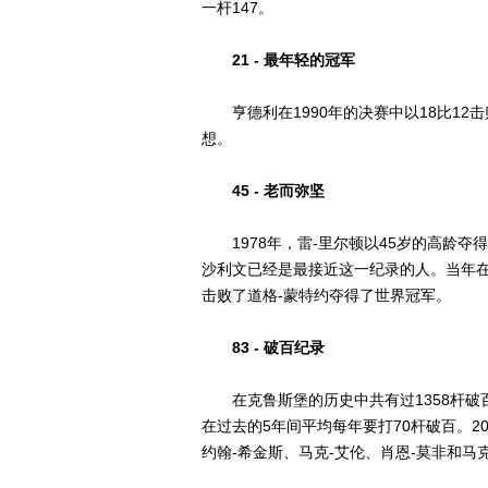
一杆147。
21 - 最年轻的冠军
亨德利在1990年的决赛中以18比12击
想。
45 - 老而弥坚
1978年，雷-里尔顿以45岁的高龄夺
沙利文已经是最接近这一纪录的人。当年在
击败了道格-蒙特约夺得了世界冠军。
83 - 破百纪录
在克鲁斯堡的历史中共有过1358杆破百
在过去的5年间平均每年要打70杆破百。2
约翰-希金斯、马克-艾伦、肖恩-莫非和马