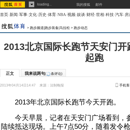
loading...
我的搜狐
邮件
首页
-
新闻
-
军事
-
文化
-
历史
-
体育
-
NBA
-
视频
-
娱谈
-
财经
-
世相
-
科技
-
汽车
-
房
>
跑步频道|跑步装备|马拉松
>
跑步动态
2013北京国际长跑节天安门开
起跑
正文
我来说两句
(
条评论)
2013年04月14日14:47
来源：
法制晚报
手机客
2013年北京国际长跑节今天开跑。
今天早晨，记者在天安门广场看到，参
陆续抵达现场。上午7点50分，随着发令