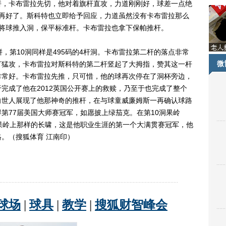
，卡布雷拉先切，他对着旗杆直攻，力道刚刚好，球差一点绝
能再好了。斯科特也立即给予回应，力道虽然没有卡布雷拉那么
利将球推入洞，保平标准杆。卡布雷拉也拿下保帕推杆。
第10洞同样是495码的4杆洞。卡布雷拉第二杆的落点非常
微
打猛攻，卡布雷拉对斯科特的第二杆竖起了大拇指，赞其这一杆
非常好。卡布雷拉先推，只可惜，他的球再次停在了洞杯旁边，
完成了他在2012英国公开赛上的救赎，乃至于也完成了整个
向世人展现了他那神奇的推杆，在与球童威廉姆斯一再确认球路
第77届美国大师赛冠军，如愿披上绿茄克。在第10洞果岭
果岭上那样的长啸，这是他职业生涯的第一个大满贯赛冠军，他
。（搜狐体育 江南印）