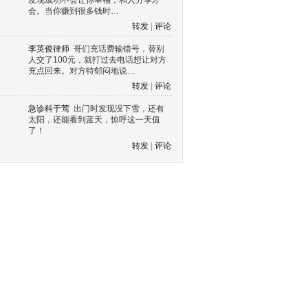
发现成功不会让你幸福，和人分享才
会。当你赚到很多钱时…
转发
|
评论
李英俊律师
哥们充话费输错号，替别
人交了100元，就打过去电话想让对方
充点回来。对方特郁闷地说…
转发
|
评论
急诊科于莺
出门时发现没下雪，还有
太阳，还能看到蓝天，惊呼这一天值
了！
转发
|
评论