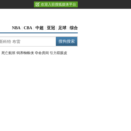
欢迎入驻搜狐媒体平台
NBA
|
CBA
|
中超
|
亚冠
|
足球
|
综合
：
死亡航班
饲养蜘蛛侠
夺命房间
引力双眼皮