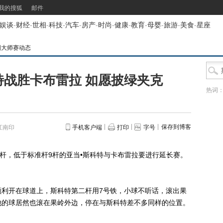
我的搜狐
邮件
娱谈
-
财经
-
世相
-
科技
-
汽车
-
房产
-
时尚
-
健康
-
教育
-
母婴
-
旅游
-
美食
-
星座
美国大师赛动态
特战胜卡布雷拉 如愿披绿夹克
热词
保存到博客
江南印
手机客户端
打印
字号
杆，低于标准杆9杆的亚当•斯科特与卡布雷拉要进行延长赛。
开在球道上，斯科特第二杆用7号铁，小球不听话，滚出果
他的球居然也滚在果岭外边，停在与斯科特差不多同样的位置。