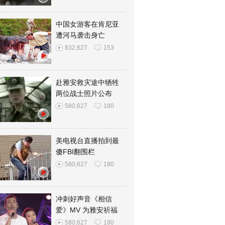
中国女游客在肯尼亚
遭河马袭击身亡
832,627
153
赴雅安救灾途中牺牲
两位战士照片公布
580,627
180
美电视台直播拍到最
傻FBI翻围栏
580,627
180
冲刺好声音《相信
爱》MV 为雅安祈福
580,627
180