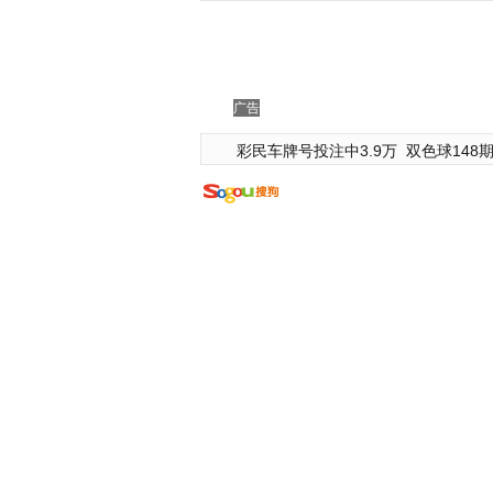
广告
彩民车牌号投注中3.9万
双色球148期