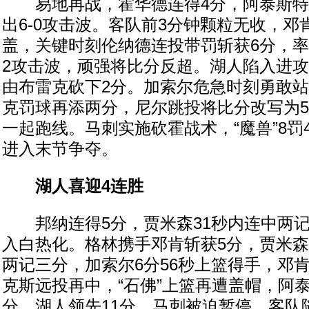
易地再战，霍华德连得4分，阿泰斯特
出6-0攻击波。客队前3分钟颗粒无收，邓
盖，关键时刻伦纳德连投带罚斩获6分，率
2攻击波，顽强将比分反超。湖人陷入进攻
由布雷克砍下2分。加索尔危急时刻勇敢
克罚球再添两分，尼尔跳投将比分改写为5
一起跑线。马刺实施砍霍战术，“魔兽”8罚4
进入末节争夺。
湖人喜迎4连胜
邦纳连得5分，贾米森31秒内连中两记
入白热化。格林携手邓肯斩获5分，贾米
两记三分，加索尔6分56秒上篮得手，邓
克斯远投再中，“石佛”上篮再遭盖帽，阿
分，湖人领先11分，马刺被迫暂停。客队