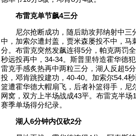
布雷克单节飙4三分
尼尔抢断成功，随后助攻邦纳射中三分
中，加索尔遭封盖，贾米森屡投不中，马
分。布雷克突然发飙连得5分，帕克两罚全
秒远投再中，34-34。斯普里特造霍华德
雷克手感炙热再中两粒三分，湖人反超5
投，邓肯跳投建功，40-40。加索尔54.
篮遭霍华德大帽扇飞，后者补篮得手，尼
网窝，双方上半场战成43平。布雷克半场
赛季单场得分纪录。
湖人6分钟内仅砍2分