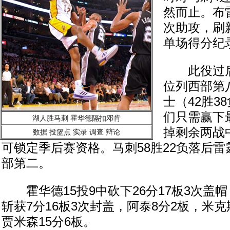
然而止。布雷
次助攻，刷
单场得分纪
此役过后，
位列西部第
士（42胜3
们只需赢下
湖人胜马刺 霍华德隔扣邓肯
掉剩余两战
数据
投篮点
实录
调查
辩论
可锁定季后赛资格。马刺58胜22负落后雷
部第二。
霍华德15投9中砍下26分17板3次盖帽
斩获7分16板3次封盖，阿泰8分2板，米克
贾米森15分6板。