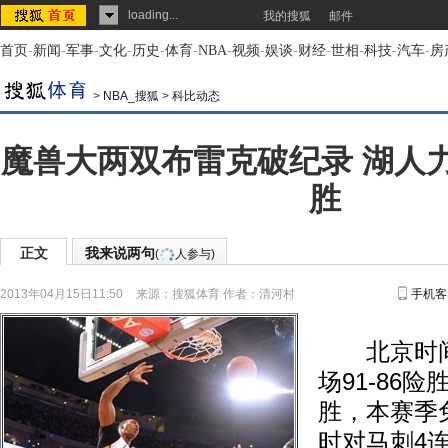
loading...
我的搜狐
邮件
首页
-
新闻
-
军事
-
文化
-
历史
-
体育
-
NBA
-
视频
-
娱谈
-
财经
-
世相
-
科技
-
汽车
-
房
>
NBA_搜狐
>
科比动态
魔兽大两双布雷克破纪录 湖人
胜
正文
我来说两句
(
人参与)
2013年04月15日11:50
来源：
搜狐体育
作者：清河村
手机客
北京时间4
场91-86
胜，本赛季
时对马刺4