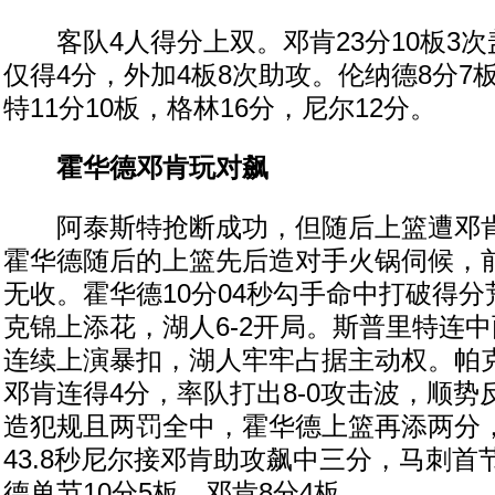
客队4人得分上双。邓肯23分10板3次盖
仅得4分，外加4板8次助攻。伦纳德8分7
特11分10板，格林16分，尼尔12分。
霍华德邓肯玩对飙
阿泰斯特抢断成功，但随后上篮遭邓肯
霍华德随后的上篮先后造对手火锅伺候，
无收。霍华德10分04秒勾手命中打破得
克锦上添花，湖人6-2开局。斯普里特连
连续上演暴扣，湖人牢牢占据主动权。帕
邓肯连得4分，率队打出8-0攻击波，顺
造犯规且两罚全中，霍华德上篮再添两分
43.8秒尼尔接邓肯助攻飙中三分，马刺首节
德单节10分5板，邓肯8分4板。