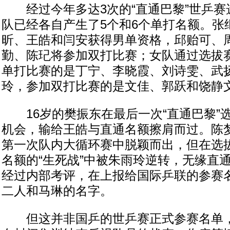
经过今年多达3次的“直通巴黎”世乒赛
队已经各自产生了5个和6个单打名额。张
昕、王皓和闫安获得男单资格，邱贻可、
勤、陈玘将参加双打比赛；女队通过选拔
单打比赛的是丁宁、李晓霞、刘诗雯、武
玲，参加双打比赛的是文佳、郭跃和饶静
16岁的樊振东在最后一次“直通巴黎”
机会，输给王皓与直通名额擦肩而过。陈
第一次队内大循环赛中脱颖而出，但在选
名额的“生死战”中被朱雨玲逆转，无缘直
经过内部考评，在上报给国际乒联的参赛
二人和马琳的名字。
但这并非国乒的世乒赛正式参赛名单，