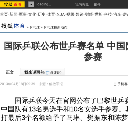
loading...
我的搜狐
邮件
首页
-
新闻
-
军事
-
文化
-
历史
-
体育
-
NBA
-
视频
-
娱谈
-
财经
-
世相
-
科技
-
汽车
-
房
>
乒乓球
>
乒乓球最新动态
国际乒联公布世乒赛名单 中国队
参赛
正文
我来说两句
(
条评论)
2013年04月18日09:39
来源：
解放军报
手机客
国际乒联今天在官网公布了巴黎世乒赛
中国队有13名男选手和10名女选手参赛
打最后3个名额给予了马琳、樊振东和陈