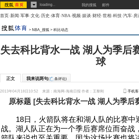
loading...
我的搜狐
邮件
首页
-
新闻
-
军事
-
文化
-
历史
-
体育
-
NBA
-
视频
-
娱谈
-
财经
-
世相
-
科技
-
汽车
-
房
>
NBA_搜狐
>
科比动态
失去科比背水一战 湖人为季后
球
正文
我来说两句
(
条评论)
2013年04月18日10:52
来源：
南海网-海南日报
作者：王黎刚
手机客
原标题
[
失去科比背水一战 湖人为季后
18日，火箭队将在和湖人队的比赛中
战。湖人队正在为一个季后赛席位而奋战
箭队来说也至关重要，因为这场比赛也将