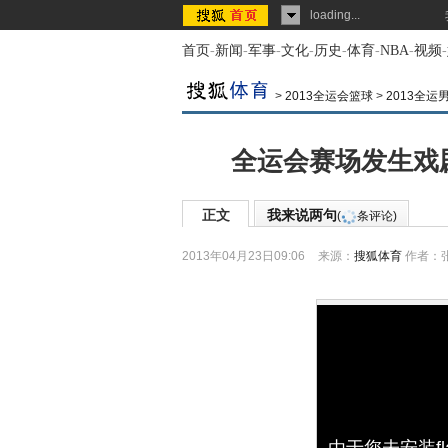
loading...
首页
-
新闻
-
军事
-
文化
-
历史
-
体育
-
NBA
-
视频
-
>
2013全运会篮球
>
2013全运
全运会赛场发生戏
正文
我来说两句
(
条评论)
2013年04月23日09:06
来源：
搜狐体育
作者：
由于您未安装f