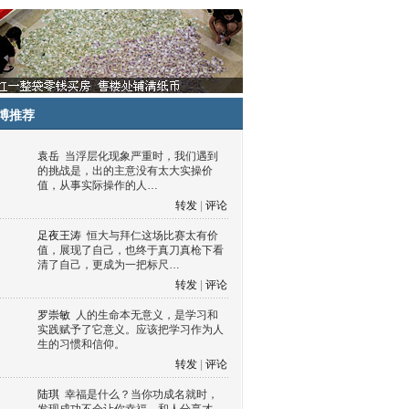
博推荐
袁岳
当浮层化现象严重时，我们遇到
的挑战是，出的主意没有太大实操价
值，从事实际操作的人…
转发
|
评论
足夜王涛
恒大与拜仁这场比赛太有价
值，展现了自己，也终于真刀真枪下看
清了自己，更成为一把标尺…
转发
|
评论
罗崇敏
人的生命本无意义，是学习和
实践赋予了它意义。应该把学习作为人
生的习惯和信仰。
转发
|
评论
陆琪
幸福是什么？当你功成名就时，