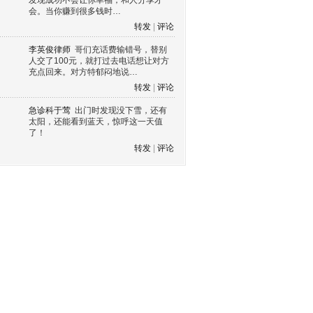
发现成功不会让你幸福，和人分享才
会。当你赚到很多钱时…
转发
|
评论
李英俊律师
哥们充话费输错号，替别
人交了100元，就打过去电话想让对方
充点回来。对方特郁闷地说…
转发
|
评论
急诊科于莺
出门时发现没下雪，还有
太阳，还能看到蓝天，惊呼这一天值
了！
转发
|
评论