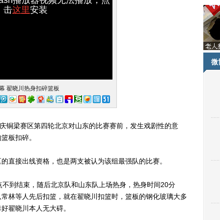
击
这里
安装
微
幕 翟晓川热身扣碎篮板
庆铜梁赛区第四轮北京对山东的比赛赛前，发生戏剧性的意
的篮板扣碎。
的直接出线资格，也是两支被认为该组最强队的比赛。
不到结束，随后北京队和山东队上场热身，热身时间20分
队常林等人先后扣篮，就在翟晓川扣篮时，篮板的钢化玻璃大多
幸好翟晓川本人无大碍。