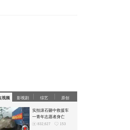
点视频
影视剧
综艺
原创
实拍滚石砸中救援车
一青年志愿者身亡
832,627
153