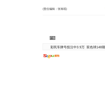
(责任编辑：张旭瑶)
广告
彩民车牌号投注中3.9万
双色球148期