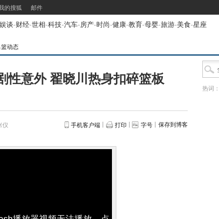
我的搜狐
邮件
娱谈
-
财经
-
世相
-
科技
-
汽车
-
房产
-
时尚
-
健康
-
教育
-
母婴
-
旅游
-
美食
-
星座
男篮动态
剧性意外 翟晓川热身扣碎篮板
热词
保存到博客
张仪
手机客户端
打印
字号
lash播放器视频无法播放，点