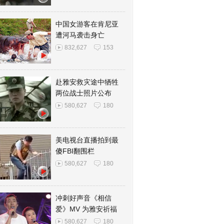
中国女游客在肯尼亚
遭河马袭击身亡
832,627
153
赴雅安救灾途中牺牲
两位战士照片公布
580,627
180
美电视台直播拍到最
傻FBI翻围栏
580,627
180
冲刺好声音《相信
爱》MV 为雅安祈福
580,627
180