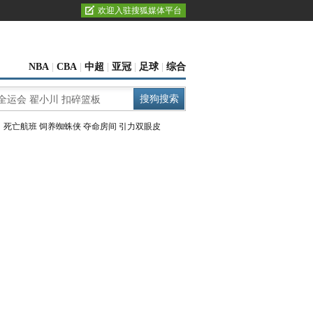
欢迎入驻搜狐媒体平台
NBA
|
CBA
|
中超
|
亚冠
|
足球
|
综合
：
死亡航班
饲养蜘蛛侠
夺命房间
引力双眼皮