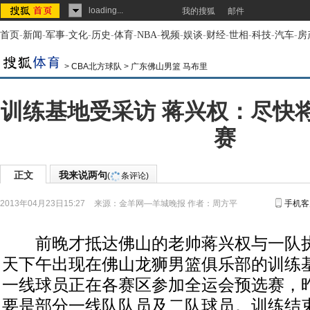
loading...
我的搜狐
邮件
首页
-
新闻
-
军事
-
文化
-
历史
-
体育
-
NBA
-
视频
-
娱谈
-
财经
-
世相
-
科技
-
汽车
-
房
>
CBA北方球队
>
广东佛山男篮 马布里
训练基地受采访 蒋兴权：尽快
赛
正文
我来说两句
(
条评论)
2013年04月23日15:27
来源：
金羊网—羊城晚报
作者：周方平
手机客
前晚才抵达佛山的老帅蒋兴权与一队执
天下午出现在佛山龙狮男篮俱乐部的训练
一线球员正在各赛区参加全运会预选赛，
要是部分一线队队员及二队球员。训练结