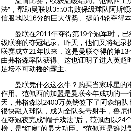
温情比赛，收获温暖结局。范佩西上演
法”，帮助曼联以3比0击败保级球队阿斯顿
信服地以16分的巨大优势、提前4轮夺得
曼联在2011年夺得第19个冠军时，已
级联赛的夺冠纪录。昨天，他们又将纪录提
联赛成立21年以来，这是曼联夺得的第1
由弗格森率队获得。这也证明了进入英超时
足坛不可动摇的霸主。
曼联凭什么这么牛？购买当家球星的准
作用。范佩西的加盟是曼联今年成功的一
天，弗格森以2400万英镑签下了阿森纳队
很快融入球队，成为全队头号射手，鲁尼也
在夺冠夜完成“帽子戏法”后，范佩西以24
榜，是“红魔”的最大功臣。“范佩西是难以