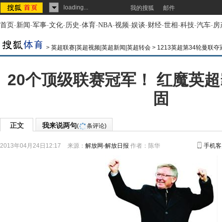
loading...
我的搜狐
邮件
首页
-
新闻
-
军事
-
文化
-
历史
-
体育
-
NBA
-
视频
-
娱谈
-
财经
-
世相
-
科技
-
汽车
-
房
>
英超联赛|英超视频|英超新闻|英超转会
>
1213英超第34轮曼联夺
20个顶级联赛冠军！ 红魔英
固
正文
我来说两句
(
条评论)
2013年04月24日12:17
来源：
解放网-解放日报
作者：陈华
手机客