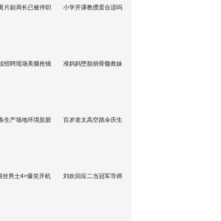
黄片副局长已被停职
小学开课教掼蛋合适吗
姐招聘现场美腿抢镜
准妈妈堕胎捐骨髓救妹
条生产场地环境肮脏
百岁老太高空跳伞庆生
屌丝男士4>爆笑开机
刘欢回应二当冠军导师