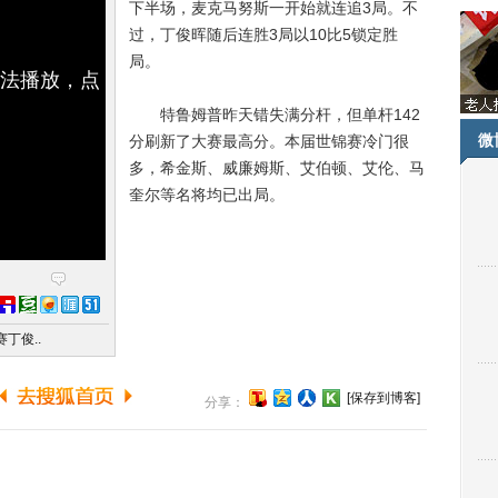
下半场，麦克马努斯一开始就连追3局。不
过，丁俊晖随后连胜3局以10比5锁定胜
局。
无法播放，点
特鲁姆普昨天错失满分杆，但单杆142
微
分刷新了大赛最高分。本届世锦赛冷门很
多，希金斯、威廉姆斯、艾伯顿、艾伦、马
奎尔等名将均已出局。
丁俊..
[保存到博客]
分享：