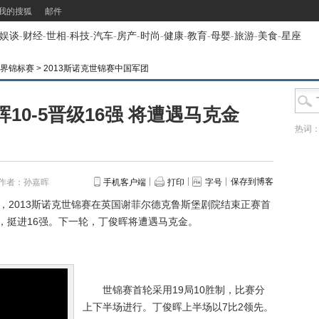
我的搜狐
邮件
娱谈
-
财经
-
世相
-
科技
-
汽车
-
房产
-
时尚
-
健康
-
教育
-
母婴
-
旅游
-
美食
-
星座
世界锦标赛
>
2013斯诺克世锦赛中国军团
10-5晋级16强 将遭遇马克金
热词
保存到博客
作者：孙嘉晖
手机客户端
打印
字号
，2013斯诺克世锦赛在英国谢菲尔德克鲁斯堡剧院结束正赛首
，挺进16强。下一轮，丁俊晖将遭遇马克金。
世锦赛首轮采用19局10胜制，比赛分
上下半场进行。丁俊晖上半场以7比2领先。