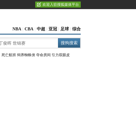
欢迎入驻搜狐媒体平台
NBA
|
CBA
|
中超
|
亚冠
|
足球
|
综合
：
死亡航班
饲养蜘蛛侠
夺命房间
引力双眼皮