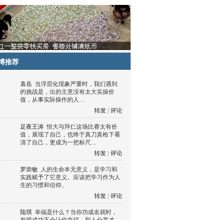
博推荐
袁岳
当浮层化现象严重时，我们遇到
的挑战是，出的主意没有太大实操价
值，从事实际操作的人…
转发
|
评论
足夜王涛
恒大与拜仁这场比赛太有价
值，展现了自己，也终于真刀真枪下看
清了自己，更成为一把标尺…
转发
|
评论
罗崇敏
人的生命本无意义，是学习和
实践赋予了它意义。应该把学习作为人
生的习惯和信仰。
转发
|
评论
陆琪
幸福是什么？当你功成名就时，