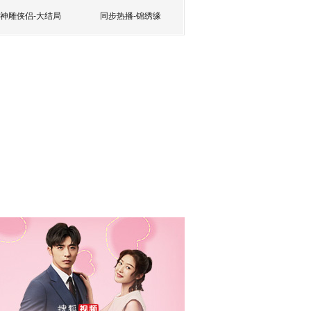
神雕侠侣-大结局
同步热播-锦绣缘