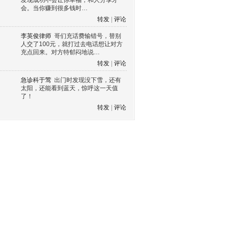
发现成功不会让你幸福，和人分享才
会。当你赚到很多钱时…
转发
|
评论
李英俊律师
哥们充话费输错号，替别
人交了100元，就打过去电话想让对方
充点回来。对方特郁闷地说…
转发
|
评论
急诊科于莺
出门时发现没下雪，还有
太阳，还能看到蓝天，惊呼这一天值
了！
转发
|
评论