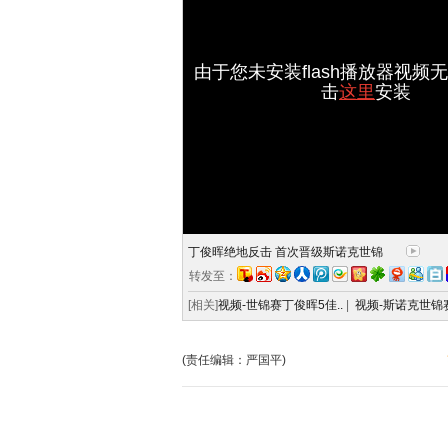
由于您未安装flash播放器视频
击
这里
安装
丁俊晖绝地反击 首次晋级斯诺克世锦
转发至：
[相关]
视频-世锦赛丁俊晖5佳..
|
视频-斯诺克世锦赛
(责任编辑：严国平)