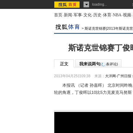
loading...
首页
-
新闻
-
军事
-
文化
-
历史
-
体育
-
NBA
-
视频
-
>
斯诺克世锦赛|2013年斯诺克
斯诺克世锦赛丁俊晖
正文
我来说两句
(
条评论)
2013年04月25日09:38
来源：
大洋网-广州日报
本报讯 （记者 孙嘉晖） 北京时间昨晚
轮的角逐，丁俊晖以10比5力克麦克马努斯