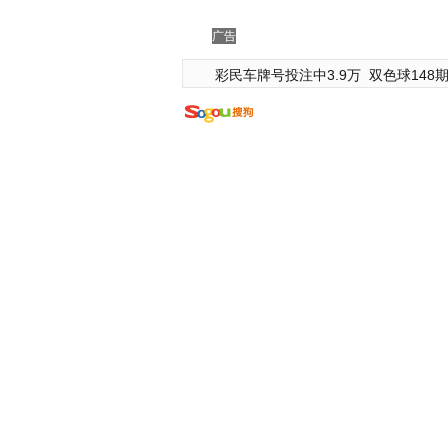
广告
彩民车牌号投注中3.9万
双色球148期