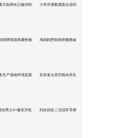
黄片副局长已被停职
小学开课教掼蛋合适吗
姐招聘现场美腿抢镜
准妈妈堕胎捐骨髓救妹
条生产场地环境肮脏
百岁老太高空跳伞庆生
屌丝男士4>爆笑开机
刘欢回应二当冠军导师