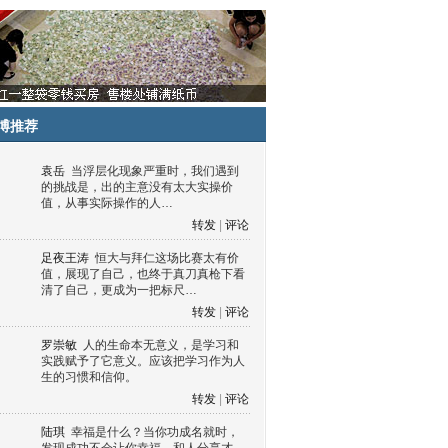
博推荐
袁岳
当浮层化现象严重时，我们遇到
的挑战是，出的主意没有太大实操价
值，从事实际操作的人…
转发
|
评论
足夜王涛
恒大与拜仁这场比赛太有价
值，展现了自己，也终于真刀真枪下看
清了自己，更成为一把标尺…
转发
|
评论
罗崇敏
人的生命本无意义，是学习和
实践赋予了它意义。应该把学习作为人
生的习惯和信仰。
转发
|
评论
陆琪
幸福是什么？当你功成名就时，