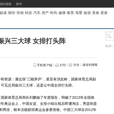
我的搜狐
邮件
娱谈
-
财经
-
世相
-
科技
-
汽车
-
房产
-
时尚
-
健康
-
教育
-
母婴
-
旅游
-
美食
-
星座
振兴三大球 女排打头阵
热词
保存到博客
手机客户端
打印
字号
资源：潘志琛“三顾茅庐”，甚至有消息称，国家体育总局副
。可见总局振兴三大球，还是让中国女排打头阵。
家体育总局局长刘鹏做了年度报告，明确了2013年全国体
12年奥运会上，中国女篮、女排小组出线后即遭淘汰，男篮则是
和男排，根本没能获得奥运会参赛资格。中国三大球在2012年