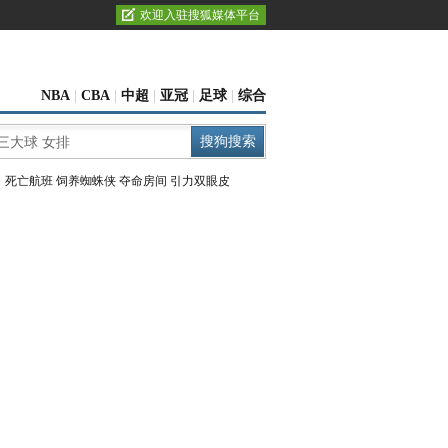
欢迎入驻搜狐媒体平台
NBA
|
CBA
|
中超
|
亚冠
|
足球
|
综合
：
死亡航班
饲养蜘蛛侠
夺命房间
引力双眼皮