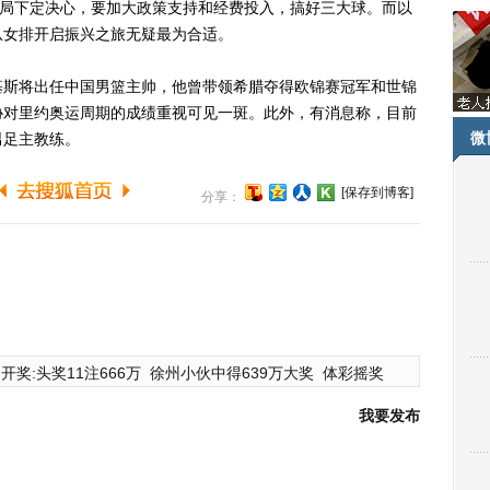
总局下定决心，要加大政策支持和经费投入，搞好三大球。而以
从女排开启振兴之旅无疑最为合适。
斯将出任中国男篮主帅，他曾带领希腊夺得欧锦赛冠军和世锦
协对里约奥运周期的成绩重视可见一斑。此外，有消息称，目前
微
男足主教练。
[保存到博客]
分享：
开奖:头奖11注666万
徐州小伙中得639万大奖
体彩摇奖
我要发布