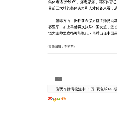
集体遭遇“滑铁卢”。痛定思痛，国家体育
目前三大球的整体实力和人才储备来看，
篮球方面，据称前希腊男篮主帅扬纳基
赛亚军，加上马赫再次执掌中国女篮，篮
恒大主帅里皮很可能取代卡马乔出任中国
(责任编辑：李萌萌)
广告
彩民车牌号投注中3.9万
双色球148期