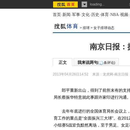
loading...
首页
-
新闻
-
军事
-
文化
-
历史
-
体育
-
NBA
-
视频
-
>
排球
>
女子排球动态
南京日报：
正文
我来说两句
(
条评论)
2013年04月26日14:52
来源：
龙虎网-南京日报
郎平重新出山，得到了前所未有的支持和
局长蔡振华特意就此事跟许家印进行沟通
去年年底进行的全国体育局长会议上，国
育工作的重点是“全面振兴三大球”。在20
小组赛5战皆负黯然离场，至于男足、女足