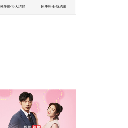
神雕侠侣-大结局
同步热播-锦绣缘