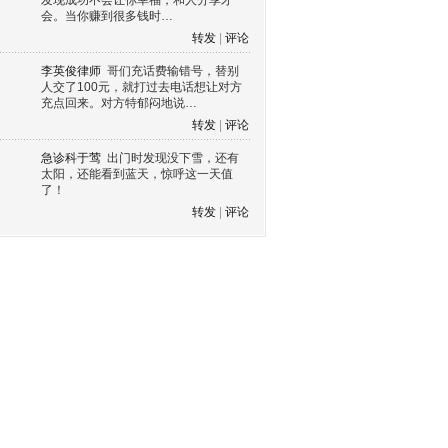
发现成功不会让你幸福，和人分享才
会。当你赚到很多钱时…
转发
|
评论
李英俊律师
哥们充话费输错号，替别
人交了100元，就打过去电话想让对方
充点回来。对方特郁闷地说…
转发
|
评论
急诊科于莺
出门时发现没下雪，还有
太阳，还能看到蓝天，惊呼这一天值
了！
转发
|
评论