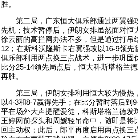
胜。
第二局，广东恒大俱乐部通过两翼强攻开
先机；技术暂停后，伊朗女排虽然面对恒
徐云丽的高拦网办法不多，但是通过打吊结
12；在斯科沃隆斯卡右翼强攻以16-9领
俱乐部利用两点换三点战术，进一步巩固优势
比分25-14领先局点后，恒大科斯塔格兰德重
再胜。
第三局，伊朗女排利用恒大较为慢热，
以4-3和8-7赢得先手；在比分暂时落后到9
平在场外大声提醒爱徒，科斯塔格兰德发
王婷网前探头和周媛轻吊命中，随即是将比分
回主动权；此后，郎平再度启用两点换三