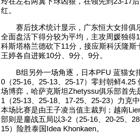
玲在左右两翼下球凶狠，在领先到23-17后以
红。
赛后技术统计显示，广东恒大女排俱乐
全面盘活下得分较为平均，主攻周媛独得1
科斯塔格兰德砍下11分，接应斯科沃隆斯
王婷各自进账10分、9分、9分。
B组另外一场角逐，日本PFU 蓝猫女排
0（25-16、25-13、25-17）零封朝鲜4.
场博弈，哈萨克斯坦Zhetyssu俱乐部首先
1（25-13、25-18、17-25、25-23
本场比赛是由王子凌当值主裁判；越南Lienvie
部则是鏖战五局以3-2（25-16、20-25、28-
15）险胜泰国Idea Khonkaen。