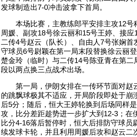
发球制造出7-0冲击波拿下首局。
本场比赛，主教练郎平安排主攻12号科
周媛、副攻18号徐云丽和15号王婷、接应
二传4号赵云（队长）、自由人7号张娴首
守球员6号尉颖在第一局末段替换徐云丽登
楚金玲（临时）与二传14号陈亚青在第二
段以两点换三点战术出场。
第一局，伊朗女排在一传环节面对赵云
的跳飘球极其不适应，开局阶段即处于崩溃
后5分；随后，恒大王婷轮换到后场同样
攻，比分差距趁势进一步扩大到12-3；
比分4-16落后暂停时，恒大后排防守球
续发球卡轮，并且利用周媛后攻和赵云二次球