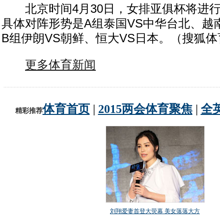
北京时间4月30日，女排亚俱杯将进行
具体对阵形势是A组泰国VS中华台北、越
B组伊朗VS朝鲜、恒大VS日本。（搜狐体
更多体育新闻