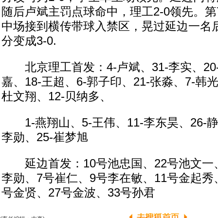
随后卢斌主罚点球命中，理工2-0领先。第
中场接到横传带球入禁区，晃过延边一名
分变成3-0.
北京理工首发：4-卢斌、31-李实、20
嘉、18-王超、6-郭子印、21-张淼、7-韩光
杜文翔、12-贝纳多、
1-燕翔山、5-王伟、11-李东昊、26-静
李勋、25-崔梦旭
延边首发：10号池忠国、22号池文一、
李勋、7号崔仁、9号李在敏、11号金起秀、
号金贤、27号金波、33号孙君