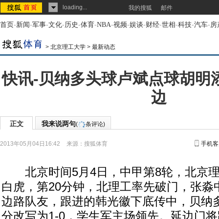
loading...
我的搜狐
邮件
首页
-
新闻
-
军事
-
文化
-
历史
-
体育
-
NBA
-
视频
-
娱谈
-
财经
-
世相
-
科技
-
汽车
-
房
>
北京理工大学
>
最新动态
快讯-贝纳多头球卢斌点球胡明添
边
正文
我来说两句
(
条评论)
2013年05月04日16:42
来源：
搜狐体育
手机客
北京时间5月4日，中甲第8轮，北京理
白虎，第20分钟，北理工率先破门，张淼
边路队友，跟进的韩光徽下底传中，贝纳
分改写为1-0，学生军主场领先。延边门