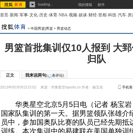
loading...
我的搜狐
邮件
首页
-
新闻
-
军事
-
文化
-
历史
-
体育
-
NBA
-
视频
-
娱谈
-
财经
-
世相
-
科技
-
汽车
-
房
>
中国男篮|男篮
>
男篮动态
男篮首批集训仅10人报到 大
归队
正文
我来说两句
(
条评论)
2013年05月05日15:02
来源：
华奥星空/sports.cn
作者：杨宝岩
手机客
华奥星空北京5月5日电（记者 杨宝岩
国家队集训的第一天。据男篮领队张雄介
员中，参加国奥队比赛的队员已经先期抵达
训练。本次集训中的易建联在美国单独训