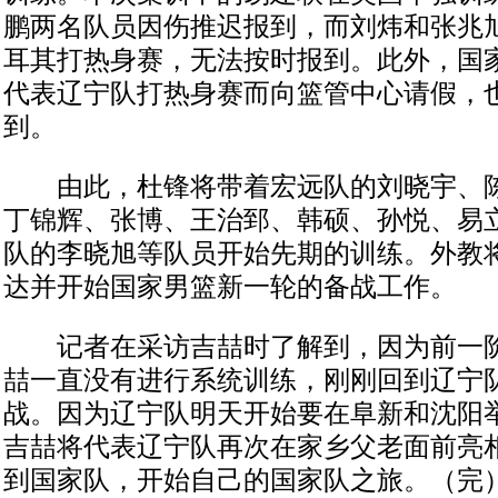
鹏两名队员因伤推迟报到，而刘炜和张兆
耳其打热身赛，无法按时报到。此外，国
代表辽宁队打热身赛而向篮管中心请假，
到。
由此，杜锋将带着宏远队的刘晓宇、陈
丁锦辉、张博、王治郅、韩硕、孙悦、易
队的李晓旭等队员开始先期的训练。外教
达并开始国家男篮新一轮的备战工作。
记者在采访吉喆时了解到，因为前一阶
喆一直没有进行系统训练，刚刚回到辽宁
战。因为辽宁队明天开始要在阜新和沈阳
吉喆将代表辽宁队再次在家乡父老面前亮
到国家队，开始自己的国家队之旅。（完