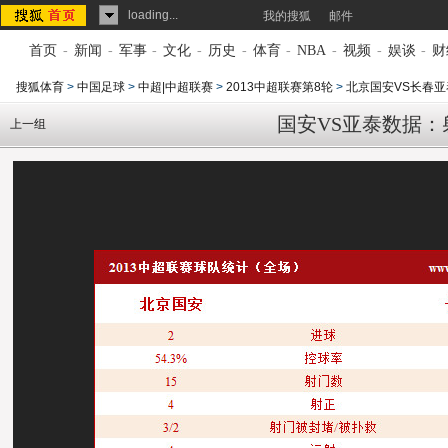
loading...
我的搜狐
邮件
首页
-
新闻
-
军事
-
文化
-
历史
-
体育
-
NBA
-
视频
-
娱谈
-
财
搜狐体育
>
中国足球
>
中超|中超联赛
>
2013中超联赛第8轮
>
北京国安VS长春亚
国安VS亚泰数据：射
上一组