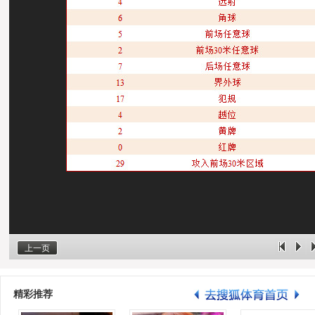
上一页
精彩推荐