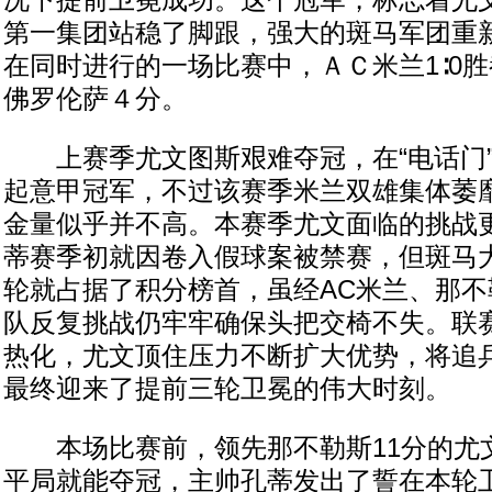
况下提前卫冕成功。这个冠军，标志着尤
第一集团站稳了脚跟，强大的斑马军团重
在同时进行的一场比赛中，ＡＣ米兰1∶0
佛罗伦萨４分。
上赛季尤文图斯艰难夺冠，在“电话门”
起意甲冠军，不过该赛季米兰双雄集体萎
金量似乎并不高。本赛季尤文面临的挑战
蒂赛季初就因卷入假球案被禁赛，但斑马
轮就占据了积分榜首，虽经AC米兰、那
队反复挑战仍牢牢确保头把交椅不失。联
热化，尤文顶住压力不断扩大优势，将追
最终迎来了提前三轮卫冕的伟大时刻。
本场比赛前，领先那不勒斯11分的尤
平局就能夺冠，主帅孔蒂发出了誓在本轮