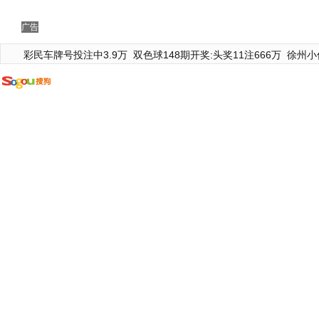
广告
彩民车牌号投注中3.9万
双色球148期开奖:头奖11注666万
徐州小