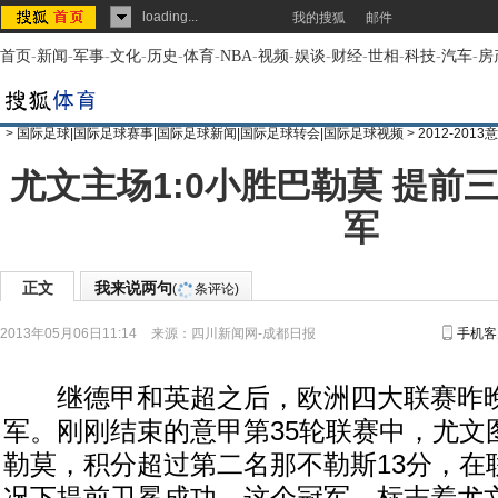
loading...
我的搜狐
邮件
首页
-
新闻
-
军事
-
文化
-
历史
-
体育
-
NBA
-
视频
-
娱谈
-
财经
-
世相
-
科技
-
汽车
-
房
>
国际足球|国际足球赛事|国际足球新闻|国际足球转会|国际足球视频
>
2012-20
尤文主场1:0小胜巴勒莫 提前
军
正文
我来说两句
(
条评论)
2013年05月06日11:14
来源：
四川新闻网-成都日报
手机客
继德甲和英超之后，欧洲四大联赛昨晚
军。刚刚结束的意甲第35轮联赛中，尤文图
勒莫，积分超过第二名那不勒斯13分，在