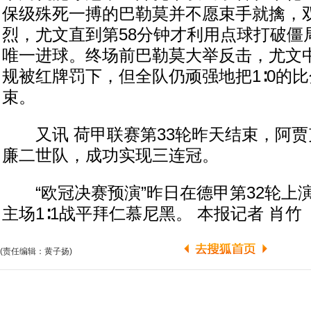
保级殊死一搏的巴勒莫并不愿束手就擒，
烈，尤文直到第58分钟才利用点球打破僵
唯一进球。终场前巴勒莫大举反击，尤文
规被红牌罚下，但全队仍顽强地把1∶0的
束。
又讯 荷甲联赛第33轮昨天结束，阿贾克
廉二世队，成功实现三连冠。
“欧冠决赛预演”昨日在德甲第32轮上
主场1∶1战平拜仁慕尼黑。 本报记者 肖竹
(责任编辑：黄子扬)