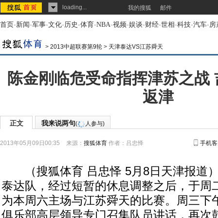
loading...
我的搜狐
邮件
首页
-
新闻
-
军事
-
文化
-
历史
-
体育
-
NBA
-
视频
-
娱谈
-
财经
-
世相
-
科技
-
汽车
-
房
>
2013中超联赛第9轮
>
天津泰达VS江苏舜天
陈金刚临危受命指挥津苏之战 
返津
正文
我来说两句
(
人参与)
2013年05月09日00:35
来源：
搜狐体育
作者：吕忠怿
手机客
（搜狐体育 吕忠怿 5月8日天津报道
泰达队，经过短暂的休息调整之后，于周
为本周六主场与江苏舜天的比赛。周三下
俱乐部高层领导专门召集队员讲话，再次