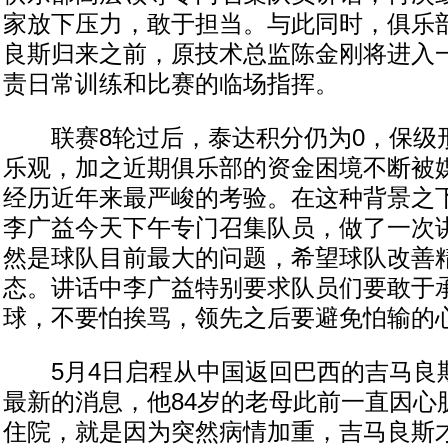
家放下压力，敢于担当。与此同时，俱乐
良斯归来之前，原技术总监陈金刚将进入
责日常训练和比赛的临场指挥。
联赛8轮过后，泰达积分仍为0，保级
乐观，加之近期俱乐部的资金困境不断被
经历近年来最严峻的考验。在这种背景之
李广益今天下午专门召集队员，做了一次
然是球队目前最大的问题，希望球队改善
态。讲话中李广益特别要求队员们要敢于
球，不要怕挨骂，领先之后要避免怕输的
5月4日启程从中国返回巴西的吉马良
最新的消息，他84岁的老母此前一直因心
住院，就是因为突然病情加重，吉马良斯