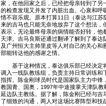
家，在他回家之后，已经把母亲转到了另
的检查发现又并发了内脏出血、心衰和呼
情不容乐观。原本打算11日（泰达与江苏
来的吉马也只能无奈地放弃了这个想法，
表示，无论最终母亲的病情能否好转，他都
天津。吉马良斯还通过翻译了解到了泰达
及广州恒大主帅里皮等人对自己的关心和
部能转达他的感谢之情。
基于这种情况，泰达俱乐部已经决定将
调入一线队教练组，负责主持日常训练和
指挥。陈金刚球员时代是国家队主力中锋
教国青、国奥，1997年中途接掌天津队
延边队主教练。据了解，陈金刚已经与吉
了细致的沟通，两人对这场比赛阵型和技