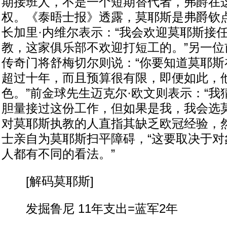
期接班人，不是一个短期替代者，弗爵在
权。《泰晤士报》透露，莫耶斯是弗爵钦
长加里·内维尔表示：“我会欢迎莫耶斯接
教，这家俱乐部不欢迎打短工的。”另一位
传奇门将舒梅切尔则说：“你要知道莫耶斯
超过十年，而且预算很有限，即便如此，
色。”前金球先生迈克尔·欧文则表示：“
胆量接过这份工作，但如果是我，我会选莫
对莫耶斯执教的人直指其缺乏欧冠经验，然
士亲自为莫耶斯扫平障碍，“这要取决于对
人都有不同的看法。”
[解码莫耶斯]
发掘鲁尼 11年支出=蓝军2年