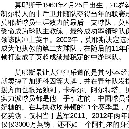
莫耶斯于1963年4月25日出生，20岁
凯尔特人的中后卫并随队夺得当年的联赛
莫耶斯球员生涯效力的最后一支球队，莫耶
受命成为球队主教练，最终成功率领球队
领该队冲上英甲。2002年，莫耶斯决定
成为他执教的第二支球队，在随后的11年
顿打造成了英超成绩最稳定的中游球队。
莫耶斯最让人津津乐道的是其“小本经营
就卖掉了加斯科因等大牌，并在青年队发
援方面也眼光独到，卡希尔、阿尔特塔、
实力派球员都是他一手引进的，中国球员
妃糖的。在其执教埃弗顿的11个赛季里，总
亿英镑，仅相当于蓝军2011、2012年两
仅仅3000万英镑，还不如一个阿扎尔的