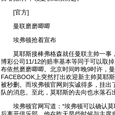
[官方]
曼联磨磨唧唧
埃弗顿抢着宣布
莫耶斯接棒弗格森就任曼联主帅一事，
博彩公司11/12的赔率基本等同于可以取
布依然磨磨唧唧。北京时间昨晚9时许，
FACEBOOK上突然打出欢迎新主帅莫耶
被秒删。而埃弗顿官网则实诚得多，挂出
队的消息。至此，莫耶斯的去向也水落石
埃弗顿官网写道：“埃弗顿可以确认莫
后离开俱乐部。他在昨天早些时候与主席