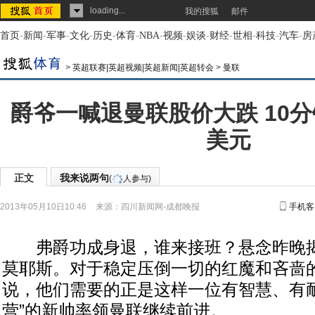
loading...
我的搜狐
邮件
首页
-
新闻
-
军事
-
文化
-
历史
-
体育
-
NBA
-
视频
-
娱谈
-
财经
-
世相
-
科技
-
汽车
-
房
>
英超联赛|英超视频|英超新闻|英超转会
>
曼联
爵爷一喊退曼联股价大跌 10分钟
美元
正文
我来说两句
(
人参与)
2013年05月10日10:46
来源：
四川新闻网-成都晚报
手机客
弗爵功成身退，谁来接班？悬念昨晚揭
莫耶斯。对于稳定压倒一切的红魔和吝啬
说，他们需要的正是这样一位有智慧、有耐
营”的新帅率领曼联继续前进。