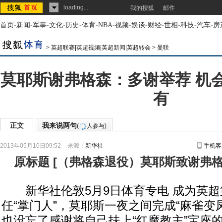
loading...
我的搜狐
邮件
首页
-
新闻
-
军事
-
文化
-
历史
-
体育
-
NBA
-
视频
-
娱谈
-
财经
-
世相
-
科技
-
汽车
-
房
>
英超联赛|英超视频|英超新闻|英超转会
>
曼联
莫耶斯谢弗格森：多谢举荐 机
有
正文
我来说两句
(
人参与)
2013年05月10日09:52
来源：
新华社
手机客
原标题
[
（弗格森退役）莫耶斯致谢弗
新华社伦敦5月9日体育专电 成为英超
任“掌门人”，莫耶斯一夜之间完成“麻雀变
也没忘了感谢将自己扶上“红魔教主”宝座