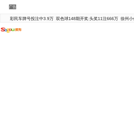
广告
彩民车牌号投注中3.9万
双色球148期开奖:头奖11注666万
徐州小