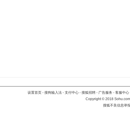
设置首页
-
搜狗输入法
-
支付中心
-
搜狐招聘
-
广告服务
-
客服中心
Copyright
©
2018 Sohu.com 
搜狐不良信息举