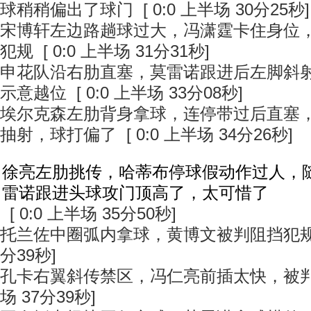
球稍稍偏出了球门 [ 0:0 上半场 30分25秒]
宋博轩左边路趟球过大，冯潇霆卡住身位
犯规 [ 0:0 上半场 31分31秒]
申花队沿右肋直塞，莫雷诺跟进后左脚斜
示意越位 [ 0:0 上半场 33分08秒]
埃尔克森左肋背身拿球，连停带过后直塞
抽射，球打偏了 [ 0:0 上半场 34分26秒]
徐亮左肋挑传，哈蒂布停球假动作过人，
雷诺跟进头球攻门顶高了，太可惜了
[ 0:0 上半场 35分50秒]
托兰佐中圈弧内拿球，黄博文被判阻挡犯规 [ 
分39秒]
孔卡右翼斜传禁区，冯仁亮前插太快，被判了越
场 37分39秒]