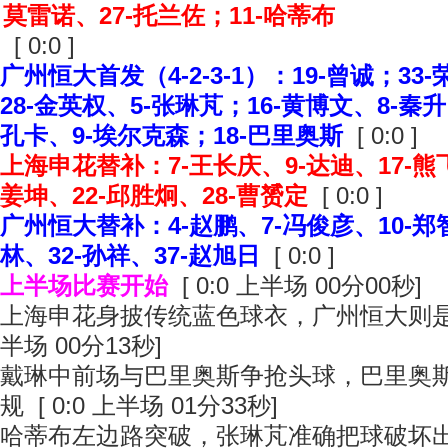
莫雷诺、27-托兰佐；11-哈蒂布
[ 0:0 ]
广州恒大首发（4-2-3-1）：19-曾诚；33
28-金英权、5-张琳芃；16-黄博文、8-秦升
孔卡、9-埃尔克森；18-巴里奥斯
[ 0:0 ]
上海申花替补：7-王长庆、9-达迪、17-熊飞
姜坤、22-邱胜炯、28-曹赟定
[ 0:0 ]
广州恒大替补：4-赵鹏、7-冯俊彦、10-郑智
林、32-孙祥、37-赵旭日
[ 0:0 ]
上半场比赛开始
[ 0:0 上半场 00分00秒]
上海申花身披传统蓝色球衣，广州恒大则是红衣
半场 00分13秒]
戴琳中前场与巴里奥斯争抢头球，巴里奥
规 [ 0:0 上半场 01分33秒]
哈蒂布左边路突破，张琳芃准确把球破坏出边线