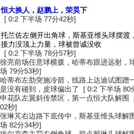
恒大换人，赵鹏上，荣昊下
[ 0:2 下半场 77分42秒]
托兰佐左侧开出角球，斯基亚维头球摆渡
接力没顶上力量，球被曾诚没收
[ 0:2 下半场 78分57秒]
徐亮前场任意球横拨，哈蒂布跟进远射，球打偏
场 79分53秒]
哈蒂布左肋突施冷箭，线路上达迪试图蹭
是没有碰到，皮球偏出了 [ 0:2 下半场 80分
申花队左翼斜传禁区，第一点恒大队解围 [ 0
02秒]
张琳芃右边路下底传中，斯基亚维头球解围出底
场 82分34秒]