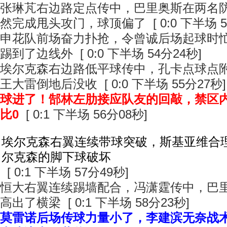
张琳芃右边路定点传中，巴里奥斯在两名
然完成甩头攻门，球顶偏了 [ 0:0 下半场 5
申花队前场奋力扑抢，令曾诚后场起球时
踢到了边线外 [ 0:0 下半场 54分24秒]
埃尔克森右边路低平球传中，孔卡点球点
王大雷倒地后没收 [ 0:0 下半场 55分27秒]
球进了！郜林左肋接应队友的回敲，禁区
比0
[ 0:1 下半场 56分08秒]
埃尔克森右翼连续带球突破，斯基亚维合
尔克森的脚下球破坏
[ 0:1 下半场 57分49秒]
恒大右翼连续踢墙配合，冯潇霆传中，巴
高出了横梁 [ 0:1 下半场 58分23秒]
莫雷诺后场传球力量小了，李建滨无奈战