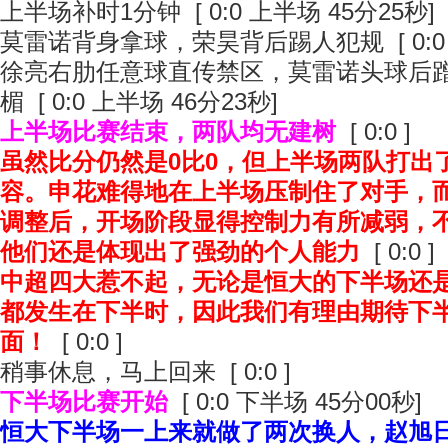
上半场补时1分钟 [ 0:0 上半场 45分25秒]
莫雷诺背身拿球，荣昊背后踢人犯规 [ 0:0 
徐亮右肋任意球直传禁区，莫雷诺头球后
楣 [ 0:0 上半场 46分23秒]
上半场比赛结束，两队均无建树
[ 0:0 ]
虽然比分仍然是0比0，但上半场两队打出
容。申花难得地在上半场压制住了对手，
调整后，开场阶段显得控制力有所减弱，
他们还是体现出了强劲的个人能力
[ 0:0 ]
中超四大惹不起，无论是恒大的下半场还
都发生在下半时，因此我们有理由期待下
面！
[ 0:0 ]
稍事休息，马上回来 [ 0:0 ]
下半场比赛开始
[ 0:0 下半场 45分00秒]
恒大下半场一上来就做了两次换人，赵旭