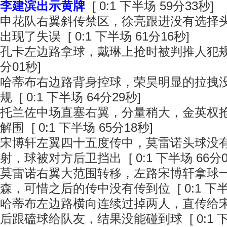
李建滨出示黄牌
[ 0:1 下半场 59分33秒]
申花队右翼斜传禁区，徐亮跟进没有选择
出现了失误 [ 0:1 下半场 61分16秒]
孔卡左边路拿球，戴琳上抢时被判推人犯规 [ 
分01秒]
哈蒂布右边路背身控球，荣昊明显的拉拽
规 [ 0:1 下半场 64分29秒]
托兰佐中场直塞右翼，分量稍大，金英权
解围 [ 0:1 下半场 65分18秒]
宋博轩左翼四十五度传中，莫雷诺头球没
射，球被对方后卫挡出 [ 0:1 下半场 66分0
莫雷诺右翼大范围转移，左路宋博轩拿球
森，可惜之后的传中没有传到位 [ 0:1 下半场
哈蒂布左边路横向连续过掉两人，直传给
后跟磕球给队友，结果没能碰到球 [ 0:1 下半