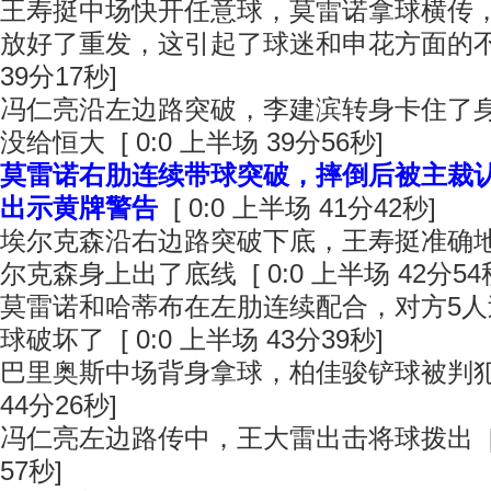
王寿挺中场快开任意球，莫雷诺拿球横传
放好了重发，这引起了球迷和申花方面的不满 
39分17秒]
冯仁亮沿左边路突破，李建滨转身卡住了
没给恒大 [ 0:0 上半场 39分56秒]
莫雷诺右肋连续带球突破，摔倒后被主裁
出示黄牌警告
[ 0:0 上半场 41分42秒]
埃尔克森沿右边路突破下底，王寿挺准确
尔克森身上出了底线 [ 0:0 上半场 42分54
莫雷诺和哈蒂布在左肋连续配合，对方5
球破坏了 [ 0:0 上半场 43分39秒]
巴里奥斯中场背身拿球，柏佳骏铲球被判犯规 
44分26秒]
冯仁亮左边路传中，王大雷出击将球拨出 [ 0
57秒]