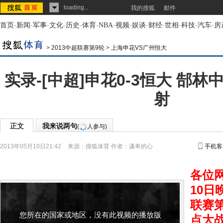
loading...
我的搜狐
邮件
首页
-
新闻
-
军事
-
文化
-
历史
-
体育
-
NBA
-
视频
-
娱谈
-
财经
-
世相
-
科技
-
汽车
-
房
>
2013中超联赛第9轮
>
上海申花VS广州恒大
实录-[中超]申花0-3恒大 郜
射
正文
我来说两句
(
人参与)
2013年05月10日21:42
来源：
搜狐体育
作者：谦卑的心
手机客
各位
10日
联赛
您所在的国家或地区，没有此视频的播放版
点大