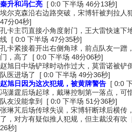
秦升和冯仁亮
[ 0:0 下半场 46分13秒]
埃尔克森沿右边路突破，宋博轩被判拉人犯规 
47分04秒]
孔卡主罚直接小角度射门，王大雷快速下
线 [ 0:0 下半场 47分35秒]
孔卡紧接着开出右侧角球，前点队友一蹭
门，高了 [ 0:0 下半场 48分06秒]
赵旭日中场铲球时动作过大，莫雷诺被铲
队医进场了 [ 0:0 下半场 49分36秒]
赵旭日因为这次犯规，被黄牌警告
[ 0:0
冯潇霆后场起球，戴琳控制第一落点，可
队友没能拿到 [ 0:0 下半场 51分36秒]
张琳芃后场传球失误，宋博轩断球后横传
了，对方有疑似推人犯规，但主裁没有吹 [ 0
26秒]