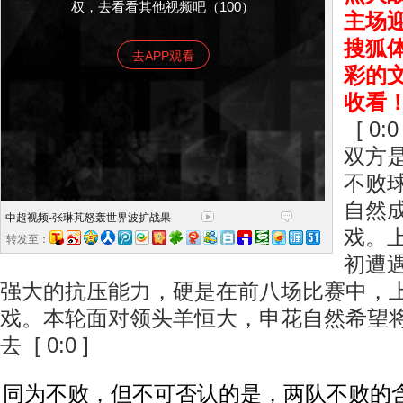
权，去看看其他视频吧（100）
主场
搜狐
去APP观看
彩的
收看
[ 0:0 
双方
不败
自然
中超视频-张琳芃怒轰世界波扩战果
戏。
转发至：
初遭
强大的抗压能力，硬是在前八场比赛中，
戏。本轮面对领头羊恒大，申花自然希望
去 [ 0:0 ]
同为不败，但不可否认的是，两队不败的