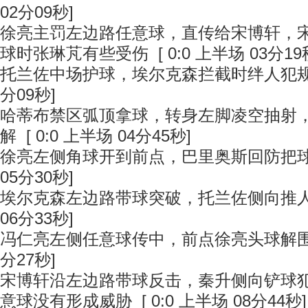
02分09秒]
徐亮主罚左边路任意球，直传给宋博轩，
球时张琳芃有些受伤 [ 0:0 上半场 03分19
托兰佐中场护球，埃尔克森拦截时绊人犯规 [ 
分09秒]
哈蒂布禁区弧顶拿球，转身左脚凌空抽射
解 [ 0:0 上半场 04分45秒]
徐亮左侧角球开到前点，巴里奥斯回防把球解围
05分30秒]
埃尔克森左边路带球突破，托兰佐侧向推人犯规
06分33秒]
冯仁亮左侧任意球传中，前点徐亮头球解围 [ 
分27秒]
宋博轩沿左边路带球反击，秦升侧向铲球
意球没有形成威胁 [ 0:0 上半场 08分44秒]