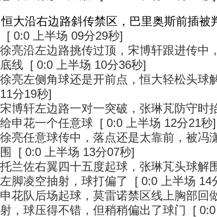
恒大沿右边路斜传禁区，巴里奥斯前插被
[ 0:0 上半场 09分29秒]
徐亮沿左边路挑传过顶，宋博轩跟进传中
底线 [ 0:0 上半场 10分36秒]
徐亮左侧角球还是开前点，恒大轻松头球解围 
11分19秒]
宋博轩左边路一对一突破，张琳芃防守时
给申花一个任意球 [ 0:0 上半场 12分21秒]
徐亮任意球传中，落点还是太靠前，被冯
围 [ 0:0 上半场 13分07秒]
托兰佐右翼四十五度起球，张琳芃头球解
左脚凌空抽射，球打偏了 [ 0:0 上半场 14分
申花队后场起球，莫雷诺禁区线上胸部回
射，球压得不错，但稍稍偏出了球门 [ 0:0 