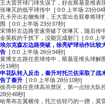
王大雷开球门球失误了，好在斯基亚维表
张琳芃的低平球传中 [ 0:0 上半场 23分04
孔卡开出右侧角球，王大雷出击双拳将球
围 [ 0:0 上半场 23分37秒]
宋博轩左边路变速突破了张琳芃，随后传
金英权的干扰下，没能完成射门 [ 0:0 上半场
埃尔克森左边路突破，徐亮铲球动作比较
告
[ 0:0 上半场 26分34秒]
黄博文左路任意球传中，斯基亚维头球解围 [ 
分19秒]
申花队转入反击，秦升对托兰佐采取了战
告了秦升
[ 0:0 上半场 28分10秒]
徐亮中路任意球高吊禁区，第一点恒大队控制 
28分48秒]
哈蒂布左翼横传，托兰佐轻巧的一蹭，莫