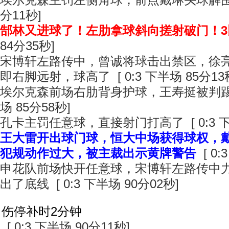
埃尔克森主罚左侧角球，前点戴琳头球解围 [ 
分11秒]
郜林又进球了！左肋拿球斜向搓射破门！3
84分35秒]
宋博轩左路传中，曾诚将球击出禁区，徐
即右脚远射，球高了 [ 0:3 下半场 85分13
埃尔克森前场右肋背身护球，王寿挺被判踢人犯
场 85分58秒]
孔卡主罚任意球，直接射门打高了 [ 0:3 下半
王大雷开出球门球，恒大中场获得球权，
犯规动作过大，被主裁出示黄牌警告
[ 0:
申花队前场快开任意球，宋博轩左路传中
出了底线 [ 0:3 下半场 90分02秒]
伤停补时2分钟
[ 0:3 下半场 90分11秒]