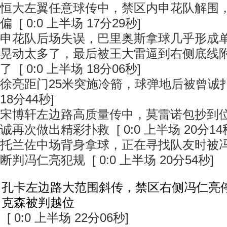
恒大左翼任意球传中，禁区内申花队解围
偏 [ 0:0 上半场 17分29秒]
申花队后场失误，巴里奥斯拿球几乎形成
晃动太多了，最后被王大雷逼到右侧底线
了 [ 0:0 上半场 18分06秒]
徐亮距门25米突施冷箭，球弹地后被曾诚扑出 
18分44秒]
宋博轩左边路高质量传中，莫雷诺包抄到
诚再次做出精彩扑救 [ 0:0 上半场 20分14
托兰佐中场背身拿球，正在寻找队友时被
断判冯仁亮犯规 [ 0:0 上半场 20分54秒]
孔卡左边路大范围斜传，禁区右侧冯仁亮
克森被判越位
[ 0:0 上半场 22分06秒]