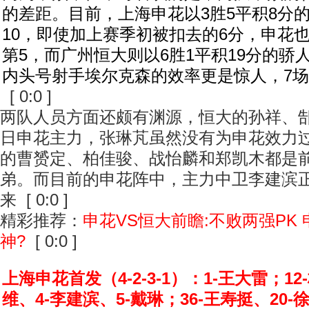
的差距。目前，上海申花以3胜5平积8分
10，即使加上赛季初被扣去的6分，申花
第5，而广州恒大则以6胜1平积19分的骄
内头号射手埃尔克森的效率更是惊人，7场
[ 0:0 ]
两队人员方面还颇有渊源，恒大的孙祥、
日申花主力，张琳芃虽然没有为申花效力
的曹赟定、柏佳骏、战怡麟和郑凯木都是
弟。而目前的申花阵中，主力中卫李建滨
来 [ 0:0 ]
精彩推荐：
申花VS恒大前瞻:不败两强PK
神?
[ 0:0 ]
上海申花首发（4-2-3-1）：1-王大雷；1
维、4-李建滨、5-戴琳；36-王寿挺、20-徐