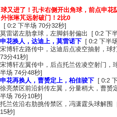
球又进了！孔卡右侧开出角球，前点申花
外张琳芃远射破门！2比0
[ 0:2 下半场 70分32秒]
莫雷诺左肋拿球，左脚斜射偏出 [ 0:2 下半场
申花换人，达迪上，莫雷诺下
[ 0:2 下半场
宋博轩左路传中，达迪后点凌空抽射，球打高了
73分41秒]
宋博轩左翼传中，后点托兰佐凌空射门，球滑门
半场 74分48秒]
申花再换人，曹赟定上，柏佳骏下
[ 0:2
徐亮禁区前沿斜传左翼，分量稍大，曹赟定追不
半场 76分10秒]
托兰佐沿右肋挑传禁区，冯潇霆头球解围 [ 0
15秒]