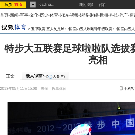
loading...
我的搜狐
邮件
首页
-
新闻
-
军事
-
文化
-
历史
-
体育
-
NBA
-
视频
-
娱谈
-
财经
-
世相
-
科技
-
汽车
-
房
>
五甲联赛|五人制足球|中国室内五人制足球甲级联赛|中国室内五
特步大五联赛足球啦啦队选拔赛
亮相
正文
我来说两句
(
人参与)
2013年05月11日15:08
来源：
搜狐体育
手机客