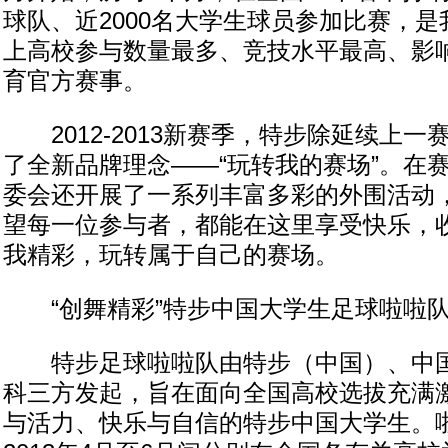
球队、近2000名大学生球员参加比赛，
上高校参与数量最多、竞技水平最高、影
育官方赛事。
2012-2013新赛季，特步除延续上一
了全新品牌理念——“玩转我的赛场”。在
委会还开展了一系列丰富多彩的外围活动
望每一位参与者，都能在这里享受快乐，
我精彩，玩转属于自己的赛场。
“创舞精彩”特步中国大学生足球啦啦
特步足球啦啦队由特步（中国）、中国
科三方发起，旨在面向全国高校选拔充满
与活力、快乐与自信的特步中国大学生。