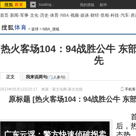
loading...
我的搜狐
邮件
首页
-
新闻
-
军事
-
文化
-
历史
-
体育
-
NBA
-
视频
-
娱谈
-
财经
-
世相
-
科技
-
汽车
-
房
>
篮球
>
NBA_搜狐
热火客场104：94战胜公牛 东
先
正文
我来说两句
(
人参与)
2013年05月12日15:17
来源：
新文化网-新文化报
手机客
原标题
[
热火客场104：94战胜公牛 东
首场
后，
广东云浮：警方快速侦破拐卖
态势