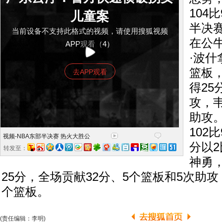
104
儿童案
半决
当前设备不支持此格式的视频，请使用搜狐视频
在公
APP观看（4）
·波什
篮板，
去APP观看
得25
攻，韦
助攻
102
视频-NBA东部半决赛 热火大胜公
分以
转发至：
神勇
25分，全场贡献32分、5个篮板和5次助攻
个篮板。
(责任编辑：李明)