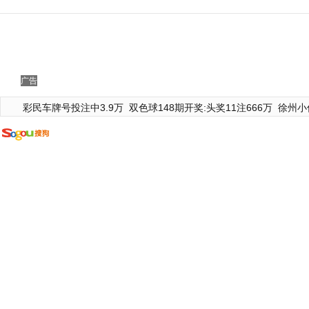
广告
彩民车牌号投注中3.9万
双色球148期开奖:头奖11注666万
徐州小