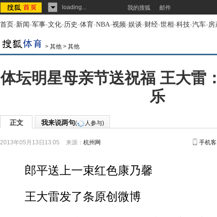
loading...
我的搜狐
邮件
首页
-
新闻
-
军事
-
文化
-
历史
-
体育
-
NBA
-
视频
-
娱谈
-
财经
-
世相
-
科技
-
汽车
-
房
>
其他
>
其他
体坛明星母亲节送祝福 王大雷
乐
正文
我来说两句
(
人参与)
2013年05月13日13:05
来源：
杭州网
手机客
郎平送上一束红色康乃馨
王大雷发了条原创微博