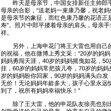
昨天是母亲节，中国女排新任主帅郎平
母亲的合影，“送老妈一束康乃馨，祝老妈
是母亲节的象征，而红色康乃馨的花语正是
寿”。照片中郎平搂着母亲的肩头，母亲手
祥。
另外，上海申花门将王大雷也用自己的
的祝福，他在微博上秀文采：“20岁的妈妈
妈妈勇闯天涯，40岁的妈妈摇曳如花，5
挂，60岁的妈妈常把孩儿夸，70岁的妈妈
岁的妈妈盼你回家，90岁的妈妈满头白发，
无价！无论妈妈年龄多大，孩子心里永远
到了，祝所有妈妈幸福快乐！”
除了王大雷，他的申花队友徐亮也别出