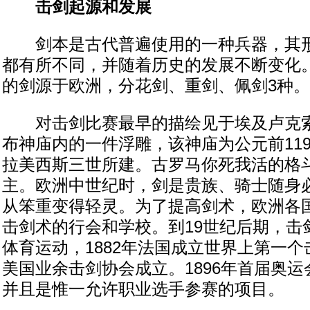
击剑起源和发展
剑本是古代普遍使用的一种兵器，其形
都有所不同，并随着历史的发展不断变化
的剑源于欧洲，分花剑、重剑、佩剑3种。
对击剑比赛最早的描绘见于埃及卢克索
布神庙内的一件浮雕，该神庙为公元前11
拉美西斯三世所建。古罗马你死我活的格
主。欧洲中世纪时，剑是贵族、骑士随身
从笨重变得轻灵。为了提高剑术，欧洲各
击剑术的行会和学校。到19世纪后期，击
体育运动，1882年法国成立世界上第一个击
美国业余击剑协会成立。1896年首届奥
并且是惟一允许职业选手参赛的项目。