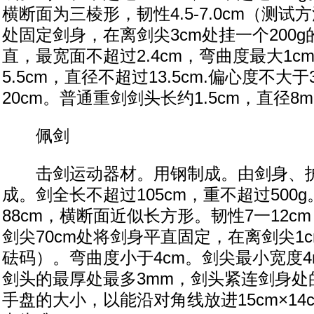
横断面为三棱形，韧性4.5-7.0cm（测试
处固定剑身，在离剑尖3cm处挂一个200
直，最宽面不超过2.4cm，弯曲度最大1cm
5.5cm，直径不超过13.5cm.偏心度不大于
20cm。普通重剑剑头长约1.5cm，直径8
佩剑
击剑运动器材。用钢制成。由剑身、护
成。剑全长不超过105cm，重不超过500
88cm，横断面近似长方形。韧性7一12c
剑尖70cm处将剑身平直固定，在离剑尖1c
砝码）。弯曲度小于4cm。剑尖最小宽度
剑头的最厚处最多3mm，剑头紧连剑身处的
手盘的大小，以能沿对角线放进15cm×14