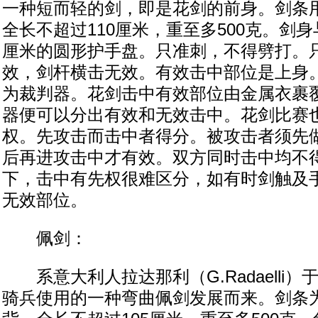
一种短而轻的剑，即是花剑的前身。剑条
全长不超过110厘米，重至多500克。剑身
厘米的圆形护手盘。只准刺，不得劈打。
效，剑杆横击无效。有效击中部位是上身。
为裁判器。花剑击中有效部位由金属衣裹
器便可以分出有效和无效击中。花剑比赛
权。先攻击而击中者得分。被攻击者须先
后再进攻击中才有效。双方同时击中均不
下，击中有先权很难区分，如有时剑触及
无效部位。
佩剑：
系意大利人拉达那利（G.Radaelli）
骑兵使用的一种弯曲佩剑发展而来。剑条