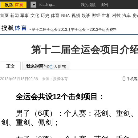
loading...
我的搜狐
邮件
首页
-
新闻
-
军事
-
文化
-
历史
-
体育
-
NBA
-
视频
-
娱谈
-
财经
-
世相
-
科技
-
汽车
-
房
>
第十二届全运会|2013辽宁全运会
>
2013全运会资料
第十二届全运会项目介
正文
我来说两句
(
人参与)
2013年05月15日09:38
来源：
搜狐体育
手机客
全运会共设12个击剑项目：
男子（6项）：个人赛：花剑、重剑、
剑、重剑、佩剑；