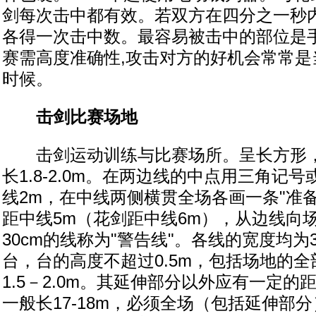
剑每次击中都有效。若双方在四分之一秒
各得一次击中数。最容易被击中的部位是
赛需高度准确性,攻击对方的好机会常常是
时候。
击剑比赛场地
击剑运动训练与比赛场所。呈长方形，
长1.8-2.0m。在两边线的中点用三角记
线2m，在中线两侧横贯全场各画一条"准
距中线5m（花剑距中线6m），从边线向
30cm的线称为"警告线"。各线的宽度均为3
台，台的高度不超过0.5m，包括场地的
1.5－2.0m。其延伸部分以外应有一定
一般长17-18m，必须全场（包括延伸部