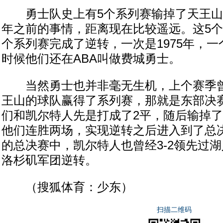
勇士队史上有5个系列赛输掉了天王山，
年之前的事情，距离现在比较遥远。这5个
个系列赛完成了逆转，一次是1975年，一个
时候他们还在ABA叫做费城勇士。
当然勇士也并非毫无生机，上个赛季曾
王山的球队赢得了系列赛，那就是东部决
们和凯尔特人先是打成了2平，随后输掉了
他们连胜两场，实现逆转之后进入到了总决
的总决赛中，凯尔特人也曾经3-2领先过
洛杉矶军团逆转。
（搜狐体育：少东）
扫描二维码