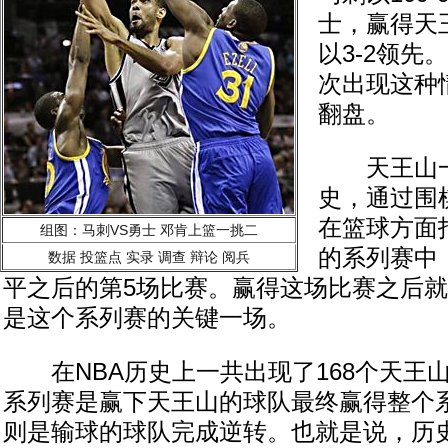
士，赢得天
以3-2领先
次出现这种
翻盘。
天王山一
史，通过围
在篮球方面
组图：马刺VS勇士 邓肯上篮一挑二
的系列赛中
数据
投篮点
实录
调查
辩论
阅兵
平之后的第5场比赛。赢得这场比赛之后
是这个系列赛的关键一场。
在NBA历史上一共出现了168个天王山
系列赛是赢下天王山的球队最终赢得整个系
则是输球的球队完成逆转。也就是说，历