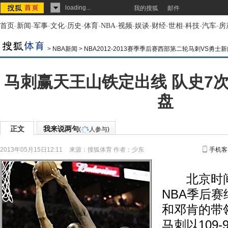
loading...
我的搜狐
邮件
首页
-
新闻
-
军事
-
文化
-
历史
-
体育
-
NBA
-
视频
-
娱谈
-
财经
-
世相
-
科技
-
汽车
-
房
>
NBA新闻
>
NBA2012-2013赛季季后赛西部第二轮马刺VS勇士
马刺赢天王山铁定出线 队史7
盘
正文
我来说两句
(
人参与)
2013年05月15日12:11
来源：
搜狐体育
作者：少东
手机客
北京时间2
NBA季后
和邓肯的带
马刺以109