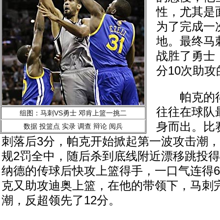
性，尤其是
为了完成一
地。最终马刺
战胜了勇士
分10次助
帕克的得
往往在球队
组图：马刺VS勇士 邓肯上篮一挑二
身而出。比
数据
投篮点
实录
调查
辩论
阅兵
刺落后3分，帕克开始掀起第一波攻击潮
规2罚全中，随后杀到底线附近漂移跳投
纳德的传球后快攻上篮得手，一口气连得
克又助攻迪奥上篮，在他的带领下，马刺完
潮，反超领先了12分。