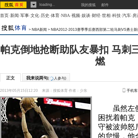
loading...
我的搜狐
邮件
首页
-
新闻
-
军事
-
文化
-
历史
-
体育
-
NBA
-
视频
-
娱谈
-
财经
-
世相
-
科技
-
汽车
-
房
>
NBA新闻
>
NBA2012-2013赛季季后赛西部第二轮马刺VS勇士
帕克倒地抢断助队友暴扣 马刺
燃
正文
我来说两句
(
人参与)
2013年05月15日12:20
来源：
搜狐体育
作者：少东
手机客
虽然左侧
困扰着帕克
守被波帅怒
的怠慢，他