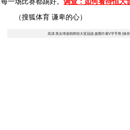
每一场比赛都踢好。
调查：如何看待恒大晋
（搜狐体育 谦卑的心）
高清:美女球迷助阵恒大亚冠战 披围巾展V字手势
[保