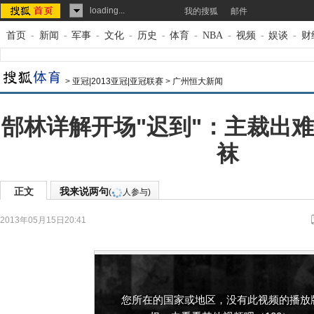
loading...
我的搜狐
邮件
首页
-
新闻
-
军事
-
文化
-
历史
-
体育
-
NBA
-
视频
-
娱谈
-
财
>
亚冠|2013亚冠|亚冠联赛
>
广州恒大新闻
郜林详解开场"迟到"：主裁出难
袜
正文
我来说两句
(
人参与)
2013年05月15日20:41
来源：
搜狐体育
作者：谦卑的心
您所在的国家或地区，没有此视频的播放