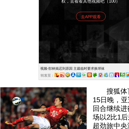
权，去看看其他视频吧（100）
去APP观看
视频-郜林揭迟到原因 主裁临时要求换球袜
转发至：
搜狐体育
15日晚，
回合继续进
场以2比1
超劲旅中央