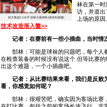
林在第一时
访，并道出
恒大客战2-1水手 郜林大展倒钩
[保存到相册]
上场的原因
技术改造渐入髓>>
记者：在赛前有一些小插曲，当时情
郜林：可能是球袜的问题吧，每个人都
在检查装备的时候没有说这个.但等比赛的
出这个难题，一个小插曲吧。
记者：从比赛结果来看，我们是反败为
看，你感觉如何呢？
郜林：很艰苦吧，确实因为客场比赛，
在打比赛，包括之前的客场长途飞行，非