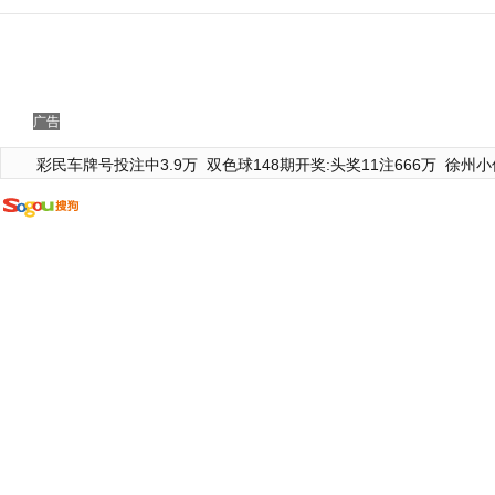
广告
彩民车牌号投注中3.9万
双色球148期开奖:头奖11注666万
徐州小