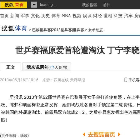
loading...
我的搜狐
邮件
首页
-
新闻
-
军事
-
文化
-
历史
-
体育
-
NBA
-
视频
-
娱谈
-
财经
-
世相
-
科技
-
汽车
-
房
>
巴黎世乒赛|2013世乒赛|世乒赛
>
女单动态
世乒赛福原爱首轮遭淘汰 丁宁李
正文
我来说两句
(
人参与)
2013年05月16日10:16
来源：
四川在线-天府早报
手机客
早报讯 2013年第52届世乒赛在巴黎展开女子单打首轮角逐，在上
杨、陈梦和胡丽梅都正常发挥，她们均战胜各自对手锁定第二轮资格。
被韩国的朴晟惠淘汰。前四局双方战成2：2，之后朴晟惠发挥出色连赢
煦）
(责任编辑：杨诚)