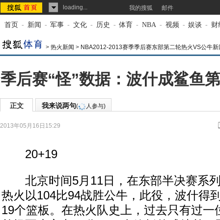
loading...
我的搜狐
邮件
首页
-
新闻
-
军事
-
文化
-
历史
-
体育
-
NBA
-
视频
-
娱谈
-
财
>
热火新闻
>
NBA2012-2013赛季季后赛东部第二轮热火VS公牛新
季后赛“怪”数据：波什成鲨鱼第
正文
我来说两句
(
人参与)
2013年05月16日15:29
来源：
中国体育在线/sportspress.cn
20+19
北京时间5月11日，在东部半决赛系列
热火以104比94战胜公牛，此役，波什得
19个篮板。在热火队史上，过去只有过一